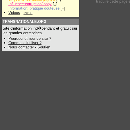
traduire cette page
Influence:corruption/lobby
[
+
]
Information: pratique douteuse
[
+
]
Videos
-
livres
TRANSNATIONALE.ORG
Site d'information ind�pendant et gratuit sur
les grandes entreprises.
Pourquoi utiliser ce site ?
Comment l'utiliser ?
Nous contacter
-
Soutien