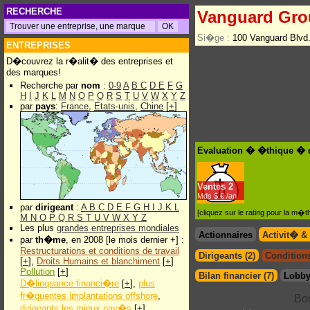
RECHERCHE
Vanguard Gro
Si�ge :
100 Vanguard Blvd
ENTREPRISES
D�couvrez la r�alit� des entreprises et
des marques!
Recherche par
nom
:
0-9
A
B
C
D
E
F
G
H
I
J
K
L
M
N
O
P
Q
R
S
T
U
V
W
X
Y
Z
par
pays
:
France
,
Etats-unis
,
Chine
[
+
]
Evaluation � �thique � 
Ventes
2
Mds $.€ /an
par
dirigeant
:
A
B
C
D
E
F
G
H
I
J
K
L
[cliquez sur le rating pour la m
M
N
O
P
Q
R
S
T
U
V
W
X
Y
Z
Les plus
grandes entreprises mondiales
Actionnaires
Activit� &
par
th�me
, en 2008 [le mois dernier +] :
Restructurations et conditions de travail
Dirigeants (2)
Conditions
[
+
],
Droits Humains et blanchiment
[
+
]
Pollution
[
+
]
Bilan financier (7)
Lobby
D�linquance financi�re
[
+
],
plus
fr�quentes implantations offshore
,
dirigeants les mieux pay�s
[
+
]