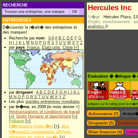
RECHERCHE
Hercules Inc
Si�ge :
Hercules Plaza, 1
ENTREPRISES
Emploi, investissement :
w
analytics
D�couvrez la r�alit� des entreprises et
des marques!
Recherche par
nom
:
0-9
A
B
C
D
E
F
G
H
I
J
K
L
M
N
O
P
Q
R
S
T
U
V
W
X
Y
Z
par
pays
:
France
,
Etats-unis
,
Chine
[
+
]
Evaluation � �thique � d
par
dirigeant
:
A
B
C
D
E
F
G
H
I
J
K
L
Emploi
Ventes
2
Sal
M
N
O
P
Q
R
S
T
U
V
W
X
Y
Z
-
6%
Mds $.€ /an
*min
/1998
Les plus
grandes entreprises mondiales
[cliquez sur le rating pour la m
par
th�me
, en 2008 [le mois dernier +] :
Restructurations et conditions de travail
Actionnaires (7)
Activit
[
+
],
Droits Humains et blanchiment
[
+
]
Pollution
[
+
]
Dirigeants (5)
Conditions
D�linquance financi�re
[
+
],
plus
fr�quentes implantations offshore
,
Bilan financier (4)
Lobby
dirigeants les mieux pay�s
[
+
]