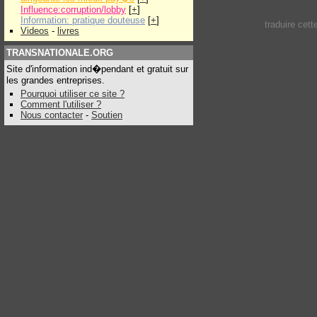
Influence:corruption/lobby
[
+
]
Information: pratique douteuse
[
+
]
traduire cet
Videos
-
livres
TRANSNATIONALE.ORG
Site d'information ind�pendant et gratuit sur
les grandes entreprises.
Pourquoi utiliser ce site ?
Comment l'utiliser ?
Nous contacter
-
Soutien