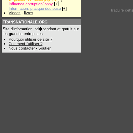
Influence:corruption/lobby
[
+
]
Information: pratique douteuse
[
+
]
traduire cet
Videos
-
livres
TRANSNATIONALE.ORG
Site d'information ind�pendant et gratuit sur
les grandes entreprises.
Pourquoi utiliser ce site ?
Comment l'utiliser ?
Nous contacter
-
Soutien