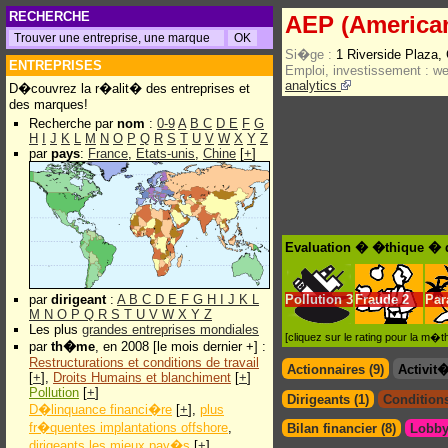
RECHERCHE
AEP (American
Si�ge :
1 Riverside Plaza
ENTREPRISES
Emploi, investissement :
w
analytics
D�couvrez la r�alit� des entreprises et
des marques!
Recherche par
nom
:
0-9
A
B
C
D
E
F
G
H
I
J
K
L
M
N
O
P
Q
R
S
T
U
V
W
X
Y
Z
par
pays
:
France
,
Etats-unis
,
Chine
[
+
]
Evaluation � �thique � d
par
dirigeant
:
A
B
C
D
E
F
G
H
I
J
K
L
Pollution
3
Fraude
2
Par
M
N
O
P
Q
R
S
T
U
V
W
X
Y
Z
Les plus
grandes entreprises mondiales
[cliquez sur le rating pour la m
par
th�me
, en 2008 [le mois dernier +] :
Restructurations et conditions de travail
Actionnaires (9)
Activit
[
+
],
Droits Humains et blanchiment
[
+
]
Pollution
[
+
]
Dirigeants (1)
Conditions
D�linquance financi�re
[
+
],
plus
fr�quentes implantations offshore
,
Bilan financier (8)
Lobby
dirigeants les mieux pay�s
[
+
]