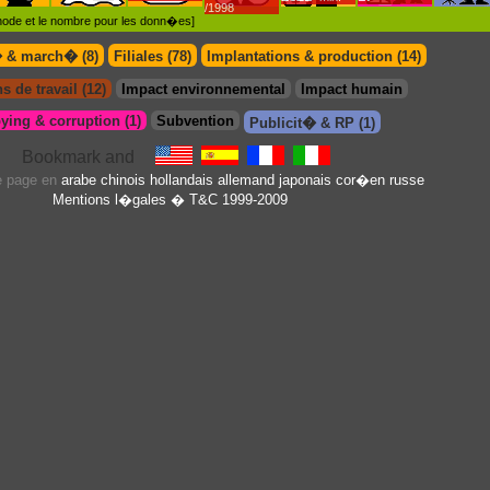
/1998
�thode et le nombre pour les donn�es]
� & march� (8)
Filiales (78)
Implantations & production (14)
s de travail (12)
Impact environnemental
Impact humain
ying & corruption (1)
Subvention
Publicit� & RP (1)
te page en
arabe
chinois
hollandais
allemand
japonais
cor�en
russe
Mentions l�gales
� T&C 1999-2009