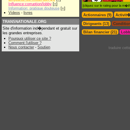
Influence:corruption/lobby
[
+
]
[cliquez sur le rating pour la m
Information: pratique douteuse
[
+
]
Videos
-
livres
Actionnaires (9)
Activit
TRANSNATIONALE.ORG
Dirigeants (13)
Condition
Site d'information ind�pendant et gratuit sur
Bilan financier (21)
Lobb
les grandes entreprises.
Pourquoi utiliser ce site ?
Comment l'utiliser ?
Nous contacter
-
Soutien
traduire cet