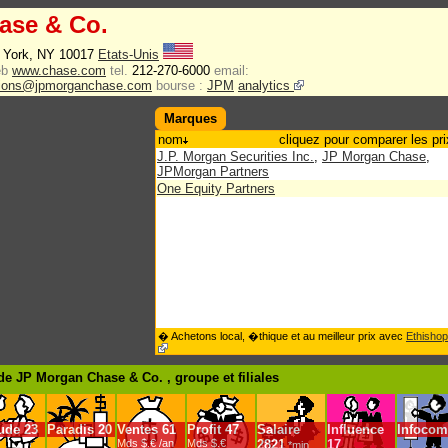
ase & Co.
 York, NY 10017
Etats-Unis
eb
www.chase.com
tel.
212-270-6000
email:
tions@jpmorganchase.com
bourse :
JPM
analytics
Marques
nom
cliquez pour comparer les pri
J.P. Morgan Securities Inc.
,
JP Morgan Chase
,
JPMorgan Partners
One Equity Partners
� Achetons local, �thique et au meilleur prix avec
Ethishop
de JP Morgan Chase & Co. , groupe
et filiales
ude
23
Paradis
20
Ventes
61
Profit
47
Salaire
Influence
Infocom
Mds $.€ /an
Mds $.€
2821
17
*min.