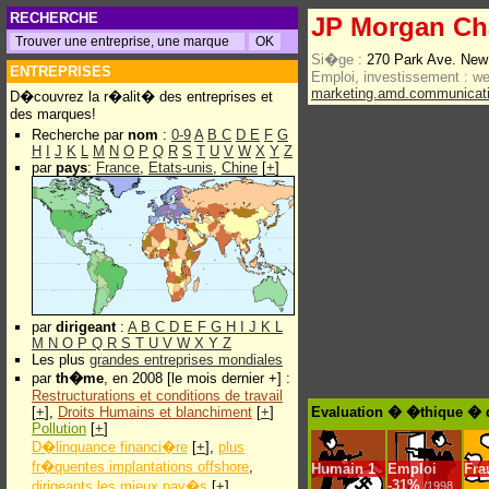
RECHERCHE
JP Morgan Ch
Si�ge :
270 Park Ave. New
ENTREPRISES
Emploi, investissement :
w
marketing.amd.communica
D�couvrez la r�alit� des entreprises et
des marques!
Recherche par
nom
:
0-9
A
B
C
D
E
F
G
H
I
J
K
L
M
N
O
P
Q
R
S
T
U
V
W
X
Y
Z
par
pays
:
France
,
Etats-unis
,
Chine
[
+
]
par
dirigeant
:
A
B
C
D
E
F
G
H
I
J
K
L
M
N
O
P
Q
R
S
T
U
V
W
X
Y
Z
Les plus
grandes entreprises mondiales
par
th�me
, en 2008 [le mois dernier +] :
Restructurations et conditions de travail
[
+
],
Droits Humains et blanchiment
[
+
]
Evaluation � �thique � 
Pollution
[
+
]
D�linquance financi�re
[
+
],
plus
fr�quentes implantations offshore
,
Humain
1
Emploi
Fra
-
31%
dirigeants les mieux pay�s
[
+
]
/1998