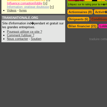
Influence:corruption/lobby
[
+
]
[cliquez sur le rating pour la m
Information: pratique douteuse
[
+
]
Videos
-
livres
Actionnaires (8)
Activit
TRANSNATIONALE.ORG
Dirigeants (6)
Conditions
Site d'information ind�pendant et gratuit sur
Bilan financier (21)
Lobb
les grandes entreprises.
Pourquoi utiliser ce site ?
Comment l'utiliser ?
Nous contacter
-
Soutien
traduire cet