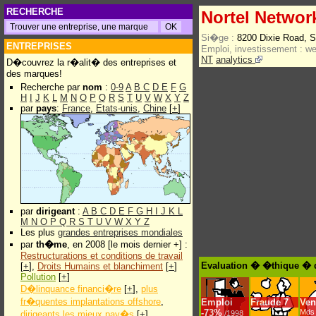
RECHERCHE
Nortel Networ
Si�ge :
8200 Dixie Road, 
ENTREPRISES
Emploi, investissement :
w
NT
analytics
D�couvrez la r�alit� des entreprises et
des marques!
Recherche par
nom
:
0-9
A
B
C
D
E
F
G
H
I
J
K
L
M
N
O
P
Q
R
S
T
U
V
W
X
Y
Z
par
pays
:
France
,
Etats-unis
,
Chine
[
+
]
par
dirigeant
:
A
B
C
D
E
F
G
H
I
J
K
L
M
N
O
P
Q
R
S
T
U
V
W
X
Y
Z
Les plus
grandes entreprises mondiales
par
th�me
, en 2008 [le mois dernier +] :
Restructurations et conditions de travail
Evaluation � �thique � d
[
+
],
Droits Humains et blanchiment
[
+
]
Pollution
[
+
]
D�linquance financi�re
[
+
],
plus
fr�quentes implantations offshore
,
Emploi
Fraude
7
Ven
-
73%
Mds 
dirigeants les mieux pay�s
[
+
]
/1998