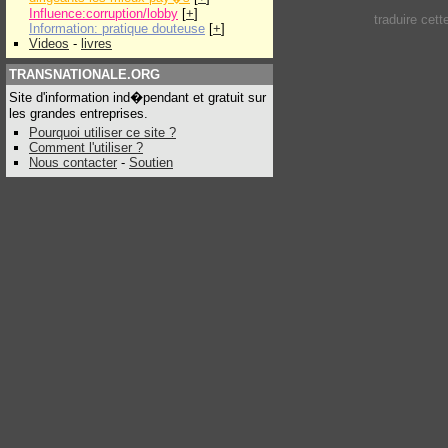
Influence:corruption/lobby
[
+
]
traduire cet
Information: pratique douteuse
[
+
]
Videos
-
livres
TRANSNATIONALE.ORG
Site d'information ind�pendant et gratuit sur
les grandes entreprises.
Pourquoi utiliser ce site ?
Comment l'utiliser ?
Nous contacter
-
Soutien