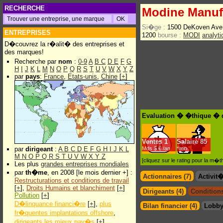
RECHERCHE
Modine Manuf
Si�ge :
1500 DeKoven Ave
ENTREPRISES
1200
bourse :
MODI
analyt
D�couvrez la r�alit� des entreprises et
des marques!
Recherche par
nom
:
0-9
A
B
C
D
E
F
G
H
I
J
K
L
M
N
O
P
Q
R
S
T
U
V
W
X
Y
Z
par
pays
:
France
,
Etats-unis
,
Chine
[
+
]
Evaluation � �thique � 
Ventes
1
Salaire
85
par
dirigeant
:
A
B
C
D
E
F
G
H
I
J
K
L
Mds $.€ /an
*min.
M
N
O
P
Q
R
S
T
U
V
W
X
Y
Z
[cliquez sur le rating pour la m
Les plus
grandes entreprises mondiales
par
th�me
, en 2008 [le mois dernier +] :
Actionnaires (7)
Activit
Restructurations et conditions de travail
[
+
],
Droits Humains et blanchiment
[
+
]
Dirigeants (4)
Conditions
Pollution
[
+
]
D�linquance financi�re
[
+
],
plus
Bilan financier (4)
Lobby
fr�quentes implantations offshore
,
dirigeants les mieux pay�s
[
+
]