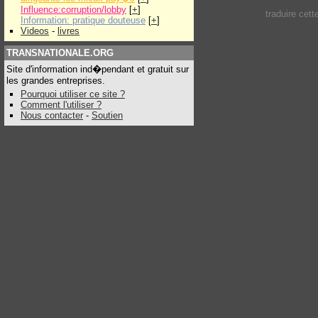
Influence:corruption/lobby
[
+
]
traduire cet
Information: pratique douteuse
[
+
]
Videos
-
livres
TRANSNATIONALE.ORG
Site d'information ind�pendant et gratuit sur
les grandes entreprises.
Pourquoi utiliser ce site ?
Comment l'utiliser ?
Nous contacter
-
Soutien