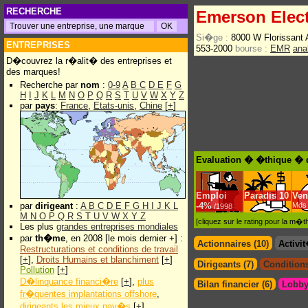
RECHERCHE
Emerson Elect
Si�ge :
8000 W Florissant
ENTREPRISES
553-2000
bourse :
EMR
ana
D�couvrez la r�alit� des entreprises et
des marques!
Recherche par
nom
:
0-9
A
B
C
D
E
F
G
H
I
J
K
L
M
N
O
P
Q
R
S
T
U
V
W
X
Y
Z
par
pays
:
France
,
Etats-unis
,
Chine
[
+
]
Evaluation � �thique � d
Emploi
Paradis
10
Ven
par
dirigeant
:
A
B
C
D
E
F
G
H
I
J
K
L
-
4%
Mds 
/1998
M
N
O
P
Q
R
S
T
U
V
W
X
Y
Z
[cliquez sur le rating pour la m
Les plus
grandes entreprises mondiales
par
th�me
, en 2008 [le mois dernier +] :
Actionnaires (10)
Activi
Restructurations et conditions de travail
[
+
],
Droits Humains et blanchiment
[
+
]
Dirigeants (7)
Conditions
Pollution
[
+
]
D�linquance financi�re
[
+
],
plus
Bilan financier (6)
Lobby
fr�quentes implantations offshore
,
dirigeants les mieux pay�s
[
+
]