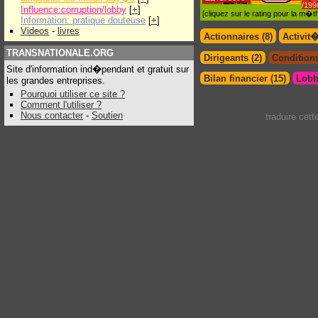
/199
Influence:corruption/lobby
[
+
]
[cliquez sur le rating pour la m
Information: pratique douteuse
[
+
]
Videos
-
livres
Actionnaires (8)
Activit
TRANSNATIONALE.ORG
Dirigeants (2)
Conditions
Site d'information ind�pendant et gratuit sur
Bilan financier (15)
Lobb
les grandes entreprises.
Pourquoi utiliser ce site ?
Comment l'utiliser ?
Nous contacter
-
Soutien
traduire cet