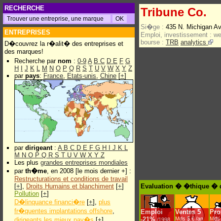
RECHERCHE
Tribune Co.
Si�ge :
435 N. Michigan A
ENTREPRISES
Emploi, investissement :
w
bourse :
TRB
analytics
D�couvrez la r�alit� des entreprises et
des marques!
Recherche par
nom
:
0-9
A
B
C
D
E
F
G
H
I
J
K
L
M
N
O
P
Q
R
S
T
U
V
W
X
Y
Z
par
pays
:
France
,
Etats-unis
,
Chine
[
+
]
par
dirigeant
:
A
B
C
D
E
F
G
H
I
J
K
L
M
N
O
P
Q
R
S
T
U
V
W
X
Y
Z
Les plus
grandes entreprises mondiales
par
th�me
, en 2008 [le mois dernier +] :
Restructurations et conditions de travail
[
+
],
Droits Humains et blanchiment
[
+
]
Evaluation � �thique � d
Pollution
[
+
]
D�linquance financi�re
[
+
],
plus
fr�quentes implantations offshore
,
Emploi
Ventes
5
Prof
-
21%
Mds $.€ /an
Mds 
dirigeants les mieux pay�s
[
+
]
/1998