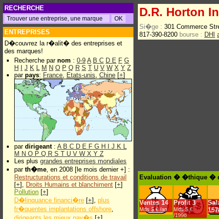
RECHERCHE
D.R. Horton I
Si�ge :
301 Commerce Stre
ENTREPRISES
817-390-8200
bourse :
DHI
D�couvrez la r�alit� des entreprises et
des marques!
Recherche par
nom
:
0-9
A
B
C
D
E
F
G
H
I
J
K
L
M
N
O
P
Q
R
S
T
U
V
W
X
Y
Z
par
pays
:
France
,
Etats-unis
,
Chine
[
+
]
par
dirigeant
:
A
B
C
D
E
F
G
H
I
J
K
L
M
N
O
P
Q
R
S
T
U
V
W
X
Y
Z
Les plus
grandes entreprises mondiales
par
th�me
, en 2008 [le mois dernier +] :
Restructurations et conditions de travail
Evaluation � �thique � d
[
+
],
Droits Humains et blanchiment
[
+
]
Pollution
[
+
]
D�linquance financi�re
[
+
],
plus
Ventes
14
Profit
3
Sal
fr�quentes implantations offshore
,
Mds $.€ /an
Mds $.€
157
/1998
dirigeants les mieux pay�s
[
+
]