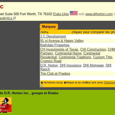
nc
et Suite 500 Fort Worth, TX 76102
Etats-Unis
web
www.drhorton.com
t
analytics
Marques
nom
cliquez pour comparer les pri
2 C Development
91 st Avenue & Happy Valley
Barkdale Properties
CH Investments of Texas
,
CHI Construction
,
CH
Partners
,
Continental Home
,
Continental
Residential
,
Continental Traditions
,
Custom Title
,
Cypress Road
D.R. Horton
,
DHI Insurance
,
DHI Mortgage
,
DHI
Ranch
The Club at Pradera
� Achetons local, �thique et au meilleur prix avec
Ethishop
e D.R. Horton Inc , groupe
et filiales
aire
8
*min.