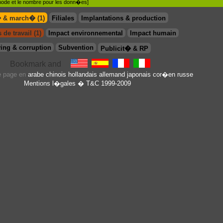
�thode et le nombre pour les donn�es]
� & march� (1)
Filiales
Implantations & production
 de travail (1)
Impact environnemental
Impact humain
ing & corruption
Subvention
Publicit� & RP
te page en
arabe
chinois
hollandais
allemand
japonais
cor�en
russe
Mentions l�gales
� T&C 1999-2009