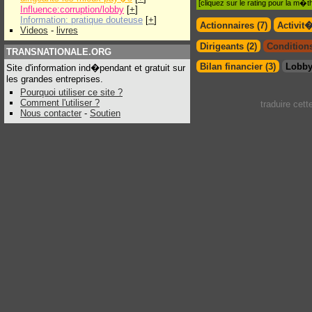
[cliquez sur le rating pour la m
Influence:corruption/lobby
[
+
]
Information: pratique douteuse
[
+
]
Actionnaires (7)
Activit
Videos
-
livres
Dirigeants (2)
Conditions
TRANSNATIONALE.ORG
Bilan financier (3)
Lobby
Site d'information ind�pendant et gratuit sur
les grandes entreprises.
Pourquoi utiliser ce site ?
Comment l'utiliser ?
traduire cet
Nous contacter
-
Soutien