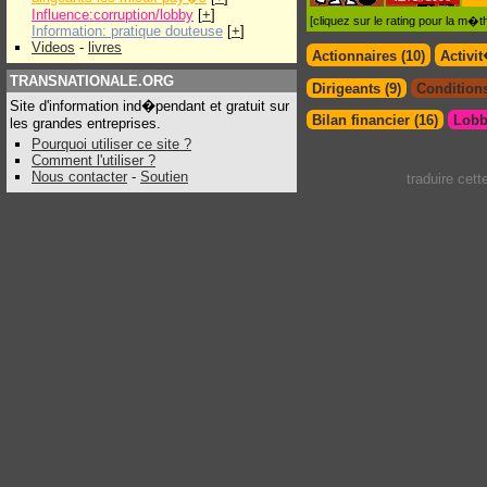
Influence:corruption/lobby
[
+
]
[cliquez sur le rating pour la m
Information: pratique douteuse
[
+
]
Videos
-
livres
Actionnaires (10)
Activi
TRANSNATIONALE.ORG
Dirigeants (9)
Conditions
Site d'information ind�pendant et gratuit sur
Bilan financier (16)
Lobb
les grandes entreprises.
Pourquoi utiliser ce site ?
Comment l'utiliser ?
Nous contacter
-
Soutien
traduire cet