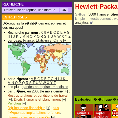
RECHERCHE
Hewlett-Packa
Si�ge :
3000 Hanover Stre
ENTREPRISES
Emploi, investissement :
w
analytics
D�couvrez la r�alit� des entreprises et
des marques!
Recherche par
nom
:
0-9
A
B
C
D
E
F
G
H
I
J
K
L
M
N
O
P
Q
R
S
T
U
V
W
X
Y
Z
par
pays
:
France
,
Etats-unis
,
Chine
[
+
]
par
dirigeant
:
A
B
C
D
E
F
G
H
I
J
K
L
M
N
O
P
Q
R
S
T
U
V
W
X
Y
Z
Les plus
grandes entreprises mondiales
par
th�me
, en 2008 [le mois dernier +] :
Restructurations et conditions de travail
[
+
],
Droits Humains et blanchiment
[
+
]
Evaluation � �thique � d
Pollution
[
+
]
D�linquance financi�re
[
+
],
plus
fr�quentes implantations offshore
,
Travail
3
Emploi
Fra
-
42%
dirigeants les mieux pay�s
[
+
]
/1998