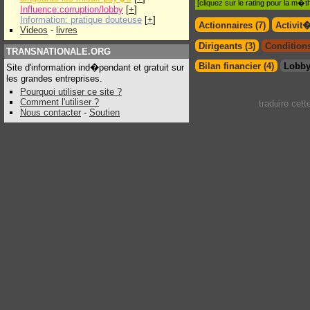
[cliquez sur le rating pour la m
Influence:corruption/lobby
[
+
]
Information: pratique douteuse
[
+
]
Actionnaires (7)
Activit
Videos
-
livres
Dirigeants (3)
Conditions
TRANSNATIONALE.ORG
Bilan financier (4)
Lobby
Site d'information ind�pendant et gratuit sur
les grandes entreprises.
Pourquoi utiliser ce site ?
Comment l'utiliser ?
traduire cet
Nous contacter
-
Soutien