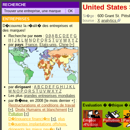
RECHERCHE
United States
Si�ge :
600 Grant St. Pitt
ENTREPRISES
bourse :
X
analytics
D�couvrez la r�alit� des entreprises et
des marques!
Recherche par
nom
:
0-9
A
B
C
D
E
F
G
H
I
J
K
L
M
N
O
P
Q
R
S
T
U
V
W
X
Y
Z
par
pays
:
France
,
Etats-unis
,
Chine
[
+
]
par
dirigeant
:
A
B
C
D
E
F
G
H
I
J
K
L
M
N
O
P
Q
R
S
T
U
V
W
X
Y
Z
Les plus
grandes entreprises mondiales
par
th�me
, en 2008 [le mois dernier +] :
Restructurations et conditions de travail
Evaluation � �thique � d
[
+
],
Droits Humains et blanchiment
[
+
]
Pollution
[
+
]
D�linquance financi�re
[
+
],
plus
Emploi
Pollution
1
Par
fr�quentes implantations offshore
,
-
4%
/1998
dirigeants les mieux pay�s
[
+
]