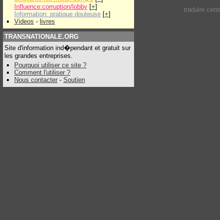
Influence:corruption/lobby
[
+
]
traduire cet
Information: pratique douteuse
[
+
]
Videos
-
livres
TRANSNATIONALE.ORG
Site d'information ind�pendant et gratuit sur
les grandes entreprises.
Pourquoi utiliser ce site ?
Comment l'utiliser ?
Nous contacter
-
Soutien