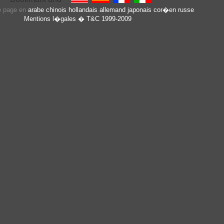
te page en
arabe
chinois
hollandais
allemand
japonais
cor�en
russe
Mentions l�gales
� T&C 1999-2009