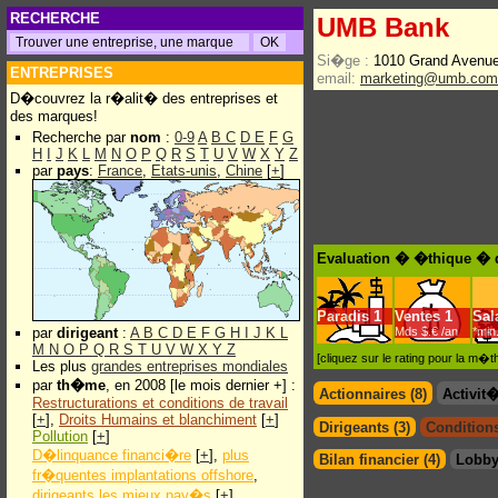
RECHERCHE
UMB Bank
Si�ge :
1010 Grand Avenue
ENTREPRISES
email:
marketing@umb.com
D�couvrez la r�alit� des entreprises et
des marques!
Recherche par
nom
:
0-9
A
B
C
D
E
F
G
H
I
J
K
L
M
N
O
P
Q
R
S
T
U
V
W
X
Y
Z
par
pays
:
France
,
Etats-unis
,
Chine
[
+
]
Evaluation � �thique � 
Paradis
1
Ventes
1
Sal
par
dirigeant
:
A
B
C
D
E
F
G
H
I
J
K
L
Mds $.€ /an
*min
M
N
O
P
Q
R
S
T
U
V
W
X
Y
Z
[cliquez sur le rating pour la m
Les plus
grandes entreprises mondiales
par
th�me
, en 2008 [le mois dernier +] :
Actionnaires (8)
Activit
Restructurations et conditions de travail
[
+
],
Droits Humains et blanchiment
[
+
]
Dirigeants (3)
Conditions
Pollution
[
+
]
D�linquance financi�re
[
+
],
plus
Bilan financier (4)
Lobby
fr�quentes implantations offshore
,
dirigeants les mieux pay�s
[
+
]