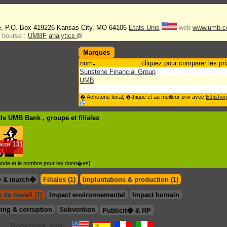
, P.O. Box 419226 Kansas City, MO 64106
Etats-Unis
web
www.umb.
bourse :
UMBF
analytics
Marques
nom
cliquez pour comparer les pri
Sunstone Financial Group
UMB
� Achetons local, �thique et au meilleur prix avec
Ethishop
de UMB Bank , groupe
et filiales
aire
131
.
�thode et le nombre pour les donn�es]
� & march�
Filiales (1)
Implantations & production (1)
 de travail (1)
Impact environnemental
Impact humain
ing & corruption
Subvention
Publicit� & RP