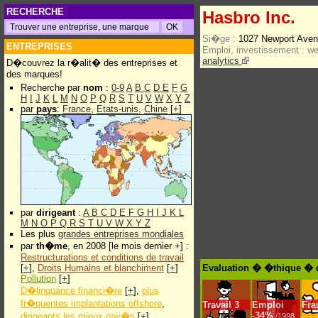
RECHERCHE
Hasbro Inc.
Si�ge :
1027 Newport Aven
ENTREPRISES
Emploi, investissement :
w
analytics
D�couvrez la r�alit� des entreprises et
des marques!
Recherche par
nom
:
0-9
A
B
C
D
E
F
G
H
I
J
K
L
M
N
O
P
Q
R
S
T
U
V
W
X
Y
Z
par
pays
:
France
,
Etats-unis
,
Chine
[
+
]
par
dirigeant
:
A
B
C
D
E
F
G
H
I
J
K
L
M
N
O
P
Q
R
S
T
U
V
W
X
Y
Z
Les plus
grandes entreprises mondiales
par
th�me
, en 2008 [le mois dernier +] :
Restructurations et conditions de travail
[
+
],
Droits Humains et blanchiment
[
+
]
Evaluation � �thique � d
Pollution
[
+
]
D�linquance financi�re
[
+
],
plus
fr�quentes implantations offshore
,
Travail
3
Emploi
Fra
-
34%
dirigeants les mieux pay�s
[
+
]
/1998