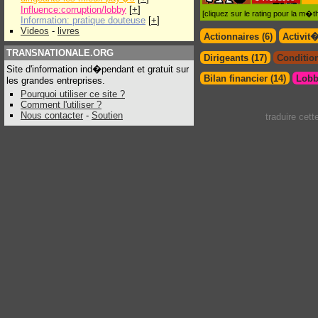
Influence:corruption/lobby
[
+
]
[cliquez sur le rating pour la m
Information: pratique douteuse
[
+
]
Videos
-
livres
Actionnaires (6)
Activit
TRANSNATIONALE.ORG
Dirigeants (17)
Condition
Site d'information ind�pendant et gratuit sur
Bilan financier (14)
Lobb
les grandes entreprises.
Pourquoi utiliser ce site ?
Comment l'utiliser ?
Nous contacter
-
Soutien
traduire cet