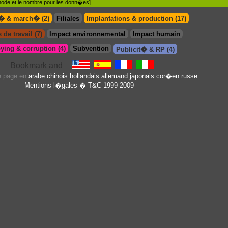
�thode et le nombre pour les donn�es]
t� & march� (2)
Filiales
Implantations & production (17)
 de travail (7)
Impact environnemental
Impact humain
ying & corruption (4)
Subvention
Publicit� & RP (4)
te page en
arabe
chinois
hollandais
allemand
japonais
cor�en
russe
Mentions l�gales
� T&C 1999-2009