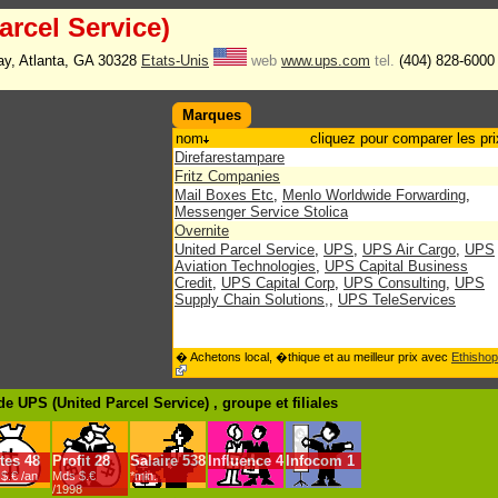
arcel Service)
ay, Atlanta, GA 30328
Etats-Unis
web
www.ups.com
tel.
(404) 828-6000
Marques
nom
cliquez pour comparer les pri
Direfarestampare
Fritz Companies
Mail Boxes Etc
,
Menlo Worldwide Forwarding
,
Messenger Service Stolica
Overnite
United Parcel Service
,
UPS
,
UPS Air Cargo
,
UPS
Aviation Technologies
,
UPS Capital Business
Credit
,
UPS Capital Corp
,
UPS Consulting
,
UPS
Supply Chain Solutions,
,
UPS TeleServices
� Achetons local, �thique et au meilleur prix avec
Ethishop
e UPS (United Parcel Service) , groupe
et filiales
tes
48
Profit
28
Salaire
538
Influence
4
Infocom
1
$.€ /an
Mds $.€
*min.
/1998