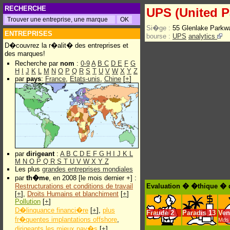
RECHERCHE
UPS (United P
Si�ge :
55 Glenlake Parkw
ENTREPRISES
bourse :
UPS
analytics
D�couvrez la r�alit� des entreprises et
des marques!
Recherche par
nom
:
0-9
A
B
C
D
E
F
G
H
I
J
K
L
M
N
O
P
Q
R
S
T
U
V
W
X
Y
Z
par
pays
:
France
,
Etats-unis
,
Chine
[
+
]
par
dirigeant
:
A
B
C
D
E
F
G
H
I
J
K
L
M
N
O
P
Q
R
S
T
U
V
W
X
Y
Z
Les plus
grandes entreprises mondiales
par
th�me
, en 2008 [le mois dernier +] :
Restructurations et conditions de travail
Evaluation � �thique � d
[
+
],
Droits Humains et blanchiment
[
+
]
Pollution
[
+
]
D�linquance financi�re
[
+
],
plus
Fraude
2
Paradis
13
Ven
fr�quentes implantations offshore
,
Mds 
dirigeants les mieux pay�s
[
+
]