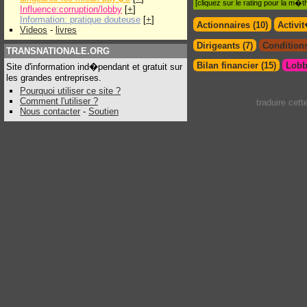
[cliquez sur le rating pour la m
Influence:corruption/lobby
[
+
]
Information: pratique douteuse
[
+
]
Actionnaires (10)
Activi
Videos
-
livres
Dirigeants (7)
Conditions
TRANSNATIONALE.ORG
Bilan financier (15)
Lobb
Site d'information ind�pendant et gratuit sur
les grandes entreprises.
Pourquoi utiliser ce site ?
Comment l'utiliser ?
traduire cet
Nous contacter
-
Soutien