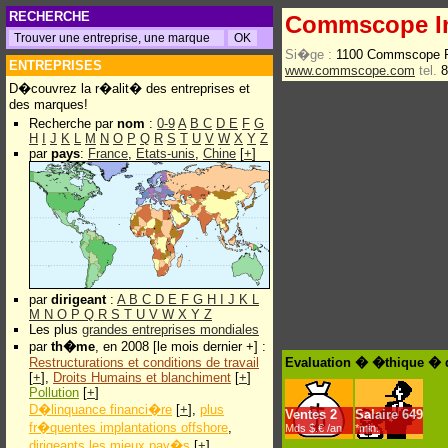
RECHERCHE
Commscope I
Si�ge :
1100 Commscope P
ENTREPRISES
www.commscope.com
tel.
8
D�couvrez la r�alit� des entreprises et
des marques!
Recherche par
nom
:
0-9
A
B
C
D
E
F
G
H
I
J
K
L
M
N
O
P
Q
R
S
T
U
V
W
X
Y
Z
par
pays
:
France
,
Etats-unis
,
Chine
[
+
]
par
dirigeant
:
A
B
C
D
E
F
G
H
I
J
K
L
M
N
O
P
Q
R
S
T
U
V
W
X
Y
Z
Les plus
grandes entreprises mondiales
par
th�me
, en 2008 [le mois dernier +] :
Restructurations et conditions de travail
Evaluation � �thique � 
[
+
],
Droits Humains et blanchiment
[
+
]
Pollution
[
+
]
D�linquance financi�re
[
+
],
plus
Ventes
2
Salaire
649
fr�quentes implantations offshore
,
Mds $.€ /an
*min.
dirigeants les mieux pay�s
[
+
]