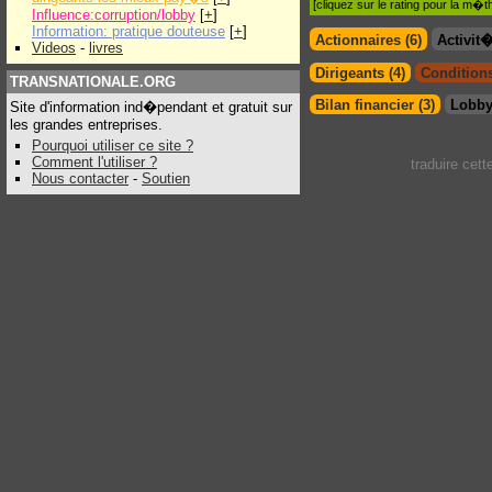
[cliquez sur le rating pour la m
Influence:corruption/lobby
[
+
]
Information: pratique douteuse
[
+
]
Actionnaires (6)
Activit
Videos
-
livres
Dirigeants (4)
Conditions
TRANSNATIONALE.ORG
Bilan financier (3)
Lobby
Site d'information ind�pendant et gratuit sur
les grandes entreprises.
Pourquoi utiliser ce site ?
Comment l'utiliser ?
traduire cet
Nous contacter
-
Soutien