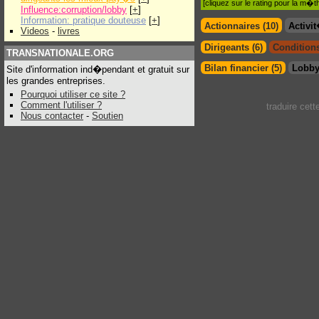
[cliquez sur le rating pour la m
Influence:corruption/lobby
[
+
]
Information: pratique douteuse
[
+
]
Actionnaires (10)
Activi
Videos
-
livres
Dirigeants (6)
Conditions
TRANSNATIONALE.ORG
Bilan financier (5)
Lobby
Site d'information ind�pendant et gratuit sur
les grandes entreprises.
Pourquoi utiliser ce site ?
Comment l'utiliser ?
traduire cet
Nous contacter
-
Soutien