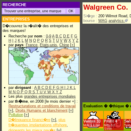
RECHERCHE
Walgreen Co.
Si�ge :
200 Wilmot Road, D
ENTREPRISES
bourse :
WAG
analytics
D�couvrez la r�alit� des entreprises et
des marques!
Recherche par
nom
:
0-9
A
B
C
D
E
F
G
H
I
J
K
L
M
N
O
P
Q
R
S
T
U
V
W
X
Y
Z
par
pays
:
France
,
Etats-unis
,
Chine
[
+
]
par
dirigeant
:
A
B
C
D
E
F
G
H
I
J
K
L
M
N
O
P
Q
R
S
T
U
V
W
X
Y
Z
Les plus
grandes entreprises mondiales
par
th�me
, en 2008 [le mois dernier +] :
Restructurations et conditions de travail
Evaluation � �thique � 
[
+
],
Droits Humains et blanchiment
[
+
]
Pollution
[
+
]
D�linquance financi�re
[
+
],
plus
Ventes
33
Profit
4
Sal
fr�quentes implantations offshore
,
Mds $.€ /an
Mds $.€
*min
/1998
dirigeants les mieux pay�s
[
+
]