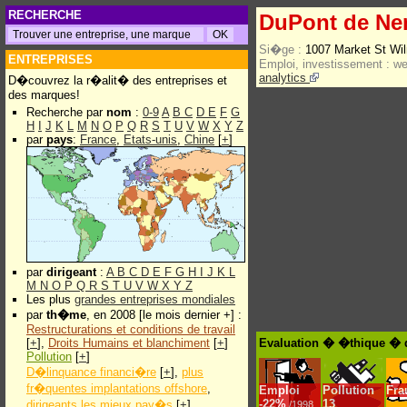
RECHERCHE
DuPont de N
Si�ge :
1007 Market St Wi
ENTREPRISES
Emploi, investissement :
w
analytics
D�couvrez la r�alit� des entreprises et
des marques!
Recherche par
nom
:
0-9
A
B
C
D
E
F
G
H
I
J
K
L
M
N
O
P
Q
R
S
T
U
V
W
X
Y
Z
par
pays
:
France
,
Etats-unis
,
Chine
[
+
]
par
dirigeant
:
A
B
C
D
E
F
G
H
I
J
K
L
M
N
O
P
Q
R
S
T
U
V
W
X
Y
Z
Les plus
grandes entreprises mondiales
par
th�me
, en 2008 [le mois dernier +] :
Restructurations et conditions de travail
[
+
],
Droits Humains et blanchiment
[
+
]
Evaluation � �thique � 
Pollution
[
+
]
D�linquance financi�re
[
+
],
plus
fr�quentes implantations offshore
,
Emploi
Pollution
Fra
-
22%
13
dirigeants les mieux pay�s
[
+
]
/1998