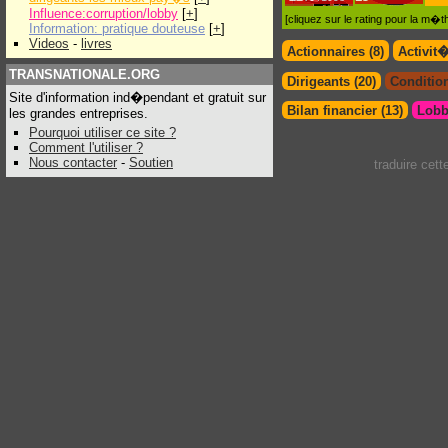
Influence:corruption/lobby
[
+
]
[cliquez sur le rating pour la m
Information: pratique douteuse
[
+
]
Videos
-
livres
Actionnaires (8)
Activit
TRANSNATIONALE.ORG
Dirigeants (20)
Condition
Site d'information ind�pendant et gratuit sur
Bilan financier (13)
Lobb
les grandes entreprises.
Pourquoi utiliser ce site ?
Comment l'utiliser ?
Nous contacter
-
Soutien
traduire cet