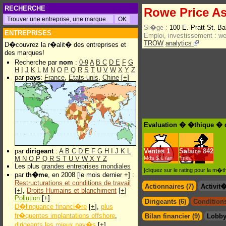
RECHERCHE
Rowe Price As
Si�ge :
100 E. Pratt St. B
ENTREPRISES
Emploi, investissement :
w
TROW
analytics
D�couvrez la r�alit� des entreprises et
des marques!
Recherche par
nom
:
0-9
A
B
C
D
E
F
G
H
I
J
K
L
M
N
O
P
Q
R
S
T
U
V
W
X
Y
Z
par
pays
:
France
,
Etats-unis
,
Chine
[
+
]
Evaluation � �thique � d
par
dirigeant
:
A
B
C
D
E
F
G
H
I
J
K
L
Ventes
1
Salaire
842
M
N
O
P
Q
R
S
T
U
V
W
X
Y
Z
Mds $.€ /an
*min.
Les plus
grandes entreprises mondiales
[cliquez sur le rating pour la m
par
th�me
, en 2008 [le mois dernier +] :
Restructurations et conditions de travail
Actionnaires (7)
Activit
[
+
],
Droits Humains et blanchiment
[
+
]
Pollution
[
+
]
Dirigeants (6)
Conditions
D�linquance financi�re
[
+
],
plus
fr�quentes implantations offshore
,
Bilan financier (9)
Lobby
dirigeants les mieux pay�s
[
+
]