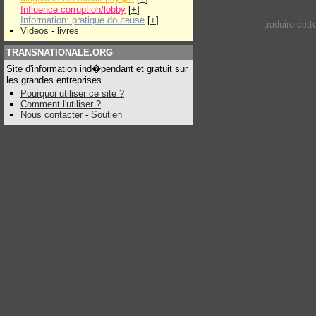
Influence:corruption/lobby
[
+
]
Information: pratique douteuse
[
+
]
traduire cet
Videos
-
livres
TRANSNATIONALE.ORG
Site d'information ind�pendant et gratuit sur
les grandes entreprises.
Pourquoi utiliser ce site ?
Comment l'utiliser ?
Nous contacter
-
Soutien