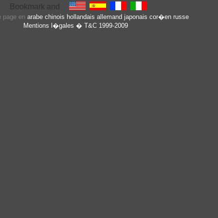
te page en
arabe
chinois
hollandais
allemand
japonais
cor�en
russe
Mentions l�gales
� T&C 1999-2009