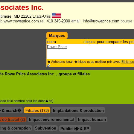
sociates Inc.
altimore, MD 21202
Etats-Unis
eb
www.troweprice.com
tel.
410 345-2000
email:
info@troweprice.com
bourse 
Marques
nom
cliquez pour comparer les pri
Rowe Price
� Achetons local, �thique et au meilleur prix avec
Ethishop
e Rowe Price Associates Inc. , groupe
et filiales
�thode et le nombre pour les donn�es]
� & march�
Filiales (173)
Implantations & production
 de travail (2)
Impact environnemental
Impact humain
ing & corruption
Subvention
Publicit� & RP