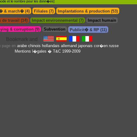
�thode et le nombre pour les donn�es]
t� & march� (4)
Filiales (7)
Implantations & production (53)
 de travail (14)
Impact environnemental (7)
Impact humain
ying & corruption (9)
Subvention
Publicit� & RP (11)
te page en
arabe
chinois
hollandais
allemand
japonais
cor�en
russe
Mentions l�gales
� T&C 1999-2009