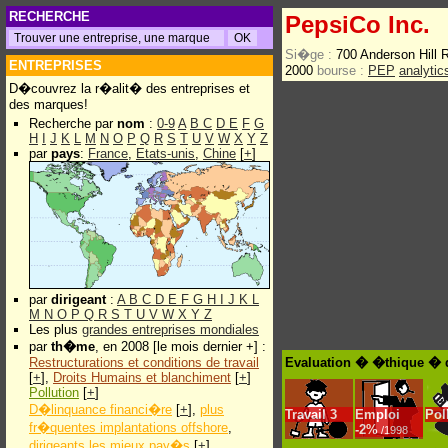
RECHERCHE
PepsiCo Inc.
Si�ge :
700 Anderson Hill
ENTREPRISES
2000
bourse :
PEP
analyti
D�couvrez la r�alit� des entreprises et
des marques!
Recherche par
nom
:
0-9
A
B
C
D
E
F
G
H
I
J
K
L
M
N
O
P
Q
R
S
T
U
V
W
X
Y
Z
par
pays
:
France
,
Etats-unis
,
Chine
[
+
]
par
dirigeant
:
A
B
C
D
E
F
G
H
I
J
K
L
M
N
O
P
Q
R
S
T
U
V
W
X
Y
Z
Les plus
grandes entreprises mondiales
par
th�me
, en 2008 [le mois dernier +] :
Restructurations et conditions de travail
Evaluation � �thique � d
[
+
],
Droits Humains et blanchiment
[
+
]
Pollution
[
+
]
D�linquance financi�re
[
+
],
plus
Travail
3
Emploi
Pol
fr�quentes implantations offshore
,
-
2%
/1998
dirigeants les mieux pay�s
[
+
]