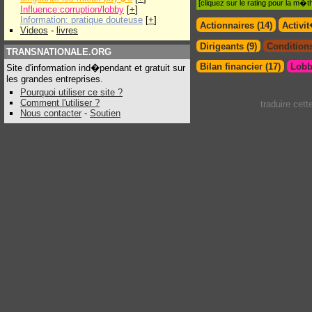
[cliquez sur le rating pour la m
Influence:corruption/lobby
[
+
]
Information: pratique douteuse
[
+
]
Actionnaires (14)
Activi
Videos
-
livres
Dirigeants (9)
Conditions
TRANSNATIONALE.ORG
Bilan financier (17)
Lobb
Site d'information ind�pendant et gratuit sur
les grandes entreprises.
Pourquoi utiliser ce site ?
Comment l'utiliser ?
traduire cet
Nous contacter
-
Soutien