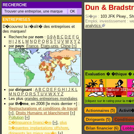
RECHERCHE
Dun & Bradstr
Si�ge :
103 JFK Pkwy., Sho
ENTREPRISES
Emploi, investissement :
w
analytics
D�couvrez la r�alit� des entreprises et
des marques!
Recherche par
nom
:
0-9
A
B
C
D
E
F
G
H
I
J
K
L
M
N
O
P
Q
R
S
T
U
V
W
X
Y
Z
par
pays
:
France
,
Etats-unis
,
Chine
[
+
]
Evaluation � �thique � d
par
dirigeant
:
A
B
C
D
E
F
G
H
I
J
K
L
Paradis
5
Salaire
182
Inf
M
N
O
P
Q
R
S
T
U
V
W
X
Y
Z
*min.
Les plus
grandes entreprises mondiales
[cliquez sur le rating pour la m
par
th�me
, en 2008 [le mois dernier +] :
Restructurations et conditions de travail
Actionnaires (5)
Activit
[
+
],
Droits Humains et blanchiment
[
+
]
Pollution
[
+
]
Dirigeants (5)
Conditions
D�linquance financi�re
[
+
],
plus
fr�quentes implantations offshore
,
Bilan financier (6)
Lobby
dirigeants les mieux pay�s
[
+
]