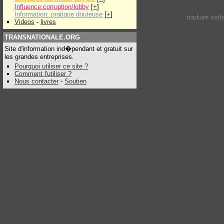
Influence:corruption/lobby
[
+
]
Information: pratique douteuse
[
+
]
traduire cet
Videos
-
livres
TRANSNATIONALE.ORG
Site d'information ind�pendant et gratuit sur
les grandes entreprises.
Pourquoi utiliser ce site ?
Comment l'utiliser ?
Nous contacter
-
Soutien