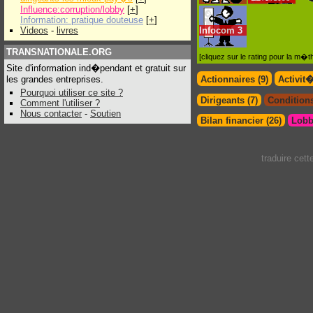
Influence:corruption/lobby
[
+
]
Information: pratique douteuse
[
+
]
Videos
-
livres
Infocom
3
TRANSNATIONALE.ORG
[cliquez sur le rating pour la m
Site d'information ind�pendant et gratuit sur
les grandes entreprises.
Actionnaires (9)
Activit
Pourquoi utiliser ce site ?
Dirigeants (7)
Conditions
Comment l'utiliser ?
Nous contacter
-
Soutien
Bilan financier (26)
Lobb
traduire cet