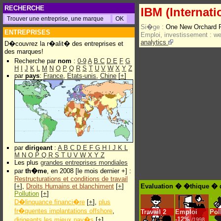
RECHERCHE
IBM (Internat
Si�ge :
One New Orchard 
ENTREPRISES
Emploi, investissement :
w
analytics
D�couvrez la r�alit� des entreprises et
des marques!
Recherche par
nom
:
0-9
A
B
C
D
E
F
G
H
I
J
K
L
M
N
O
P
Q
R
S
T
U
V
W
X
Y
Z
par
pays
:
France
,
Etats-unis
,
Chine
[
+
]
par
dirigeant
:
A
B
C
D
E
F
G
H
I
J
K
L
M
N
O
P
Q
R
S
T
U
V
W
X
Y
Z
Les plus
grandes entreprises mondiales
par
th�me
, en 2008 [le mois dernier +] :
Restructurations et conditions de travail
[
+
],
Droits Humains et blanchiment
[
+
]
Evaluation � �thique � d
Pollution
[
+
]
D�linquance financi�re
[
+
],
plus
fr�quentes implantations offshore
,
Travail
2
Emploi
Pol
-
12%
dirigeants les mieux pay�s
[
+
]
/1998