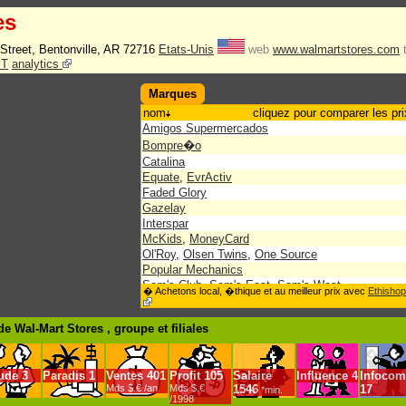
es
Street, Bentonville, AR 72716
Etats-Unis
web
www.walmartstores.com
T
analytics
Marques
nom
cliquez pour comparer les pri
Amigos Supermercados
Bompre�o
Catalina
Equate
,
EvrActiv
Faded Glory
Gazelay
Interspar
McKids
,
MoneyCard
Ol'Roy
,
Olsen Twins
,
One Source
Popular Mechanics
Sam's Club
,
Sam's East
,
Sam's West
� Achetons local, �thique et au meilleur prix avec
Ethishop
Todo Dia
,
Trust-Mart
Wal-Mart
,
Walmart.com
,
Walmex
e Wal-Mart Stores , groupe
et filiales
ude
3
Paradis
1
Ventes
401
Profit
105
Salaire
Influence
4
Infocom
Mds $.€ /an
Mds $.€
1546
17
*min.
/1998