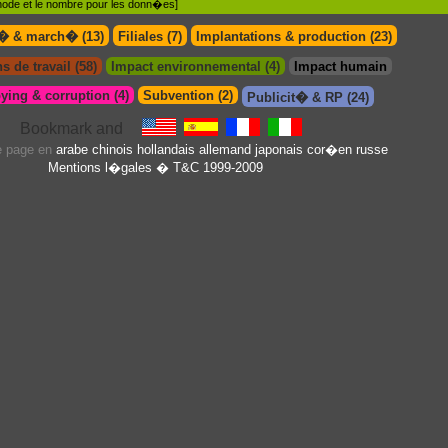
�thode et le nombre pour les donn�es]
t� & march� (13)
Filiales (7)
Implantations & production (23)
s de travail (58)
Impact environnemental (4)
Impact humain
ying & corruption (4)
Subvention (2)
Publicit� & RP (24)
te page en
arabe
chinois
hollandais
allemand
japonais
cor�en
russe
Mentions l�gales
� T&C 1999-2009