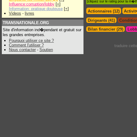
[cliquez sur le rating pour la m
Influence:corruption/lobby
[
+
]
Information: pratique douteuse
[
+
]
Actionnaires (12)
Activi
Videos
-
livres
Dirigeants (41)
Condition
TRANSNATIONALE.ORG
Bilan financier (29)
Lobb
Site d'information ind�pendant et gratuit sur
les grandes entreprises.
Pourquoi utiliser ce site ?
Comment l'utiliser ?
traduire cet
Nous contacter
-
Soutien