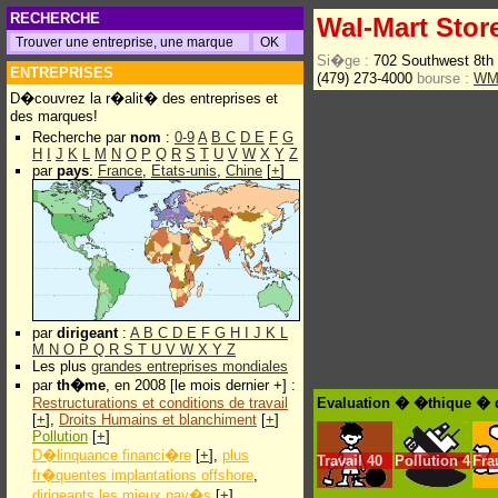
RECHERCHE
Wal-Mart Stor
Si�ge :
702 Southwest 8th 
ENTREPRISES
(479) 273-4000
bourse :
WM
D�couvrez la r�alit� des entreprises et
des marques!
Recherche par
nom
:
0-9
A
B
C
D
E
F
G
H
I
J
K
L
M
N
O
P
Q
R
S
T
U
V
W
X
Y
Z
par
pays
:
France
,
Etats-unis
,
Chine
[
+
]
par
dirigeant
:
A
B
C
D
E
F
G
H
I
J
K
L
M
N
O
P
Q
R
S
T
U
V
W
X
Y
Z
Les plus
grandes entreprises mondiales
par
th�me
, en 2008 [le mois dernier +] :
Restructurations et conditions de travail
Evaluation � �thique � d
[
+
],
Droits Humains et blanchiment
[
+
]
Pollution
[
+
]
D�linquance financi�re
[
+
],
plus
Travail
40
Pollution
4
Fra
fr�quentes implantations offshore
,
dirigeants les mieux pay�s
[
+
]