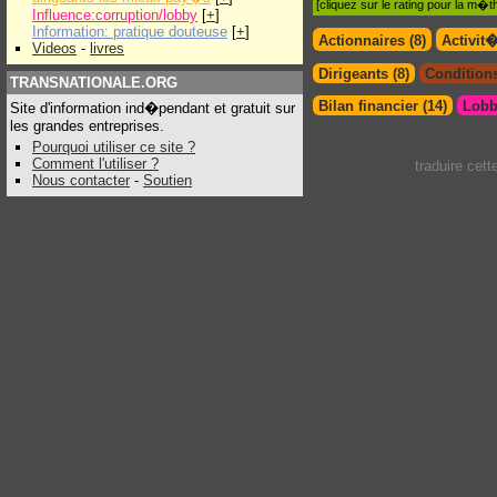
[cliquez sur le rating pour la m
Influence:corruption/lobby
[
+
]
Information: pratique douteuse
[
+
]
Actionnaires (8)
Activit
Videos
-
livres
Dirigeants (8)
Conditions
TRANSNATIONALE.ORG
Bilan financier (14)
Lobb
Site d'information ind�pendant et gratuit sur
les grandes entreprises.
Pourquoi utiliser ce site ?
Comment l'utiliser ?
traduire cet
Nous contacter
-
Soutien