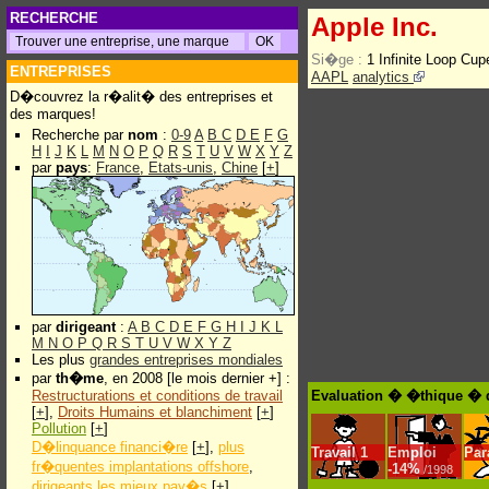
RECHERCHE
Apple Inc.
Si�ge :
1 Infinite Loop Cu
ENTREPRISES
AAPL
analytics
D�couvrez la r�alit� des entreprises et
des marques!
Recherche par
nom
:
0-9
A
B
C
D
E
F
G
H
I
J
K
L
M
N
O
P
Q
R
S
T
U
V
W
X
Y
Z
par
pays
:
France
,
Etats-unis
,
Chine
[
+
]
par
dirigeant
:
A
B
C
D
E
F
G
H
I
J
K
L
M
N
O
P
Q
R
S
T
U
V
W
X
Y
Z
Les plus
grandes entreprises mondiales
par
th�me
, en 2008 [le mois dernier +] :
Restructurations et conditions de travail
Evaluation � �thique � d
[
+
],
Droits Humains et blanchiment
[
+
]
Pollution
[
+
]
D�linquance financi�re
[
+
],
plus
Travail
1
Emploi
Par
fr�quentes implantations offshore
,
-
14%
/1998
dirigeants les mieux pay�s
[
+
]