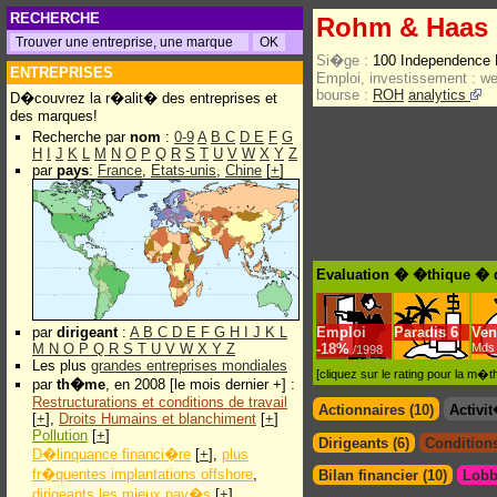
RECHERCHE
Rohm & Haas 
Si�ge :
100 Independence 
ENTREPRISES
Emploi, investissement :
w
bourse :
ROH
analytics
D�couvrez la r�alit� des entreprises et
des marques!
Recherche par
nom
:
0-9
A
B
C
D
E
F
G
H
I
J
K
L
M
N
O
P
Q
R
S
T
U
V
W
X
Y
Z
par
pays
:
France
,
Etats-unis
,
Chine
[
+
]
Evaluation � �thique � 
par
dirigeant
:
A
B
C
D
E
F
G
H
I
J
K
L
Emploi
Paradis
6
Ven
M
N
O
P
Q
R
S
T
U
V
W
X
Y
Z
-
18%
Mds 
/1998
Les plus
grandes entreprises mondiales
[cliquez sur le rating pour la m
par
th�me
, en 2008 [le mois dernier +] :
Restructurations et conditions de travail
Actionnaires (10)
Activi
[
+
],
Droits Humains et blanchiment
[
+
]
Pollution
[
+
]
Dirigeants (6)
Conditions
D�linquance financi�re
[
+
],
plus
fr�quentes implantations offshore
,
Bilan financier (10)
Lobb
dirigeants les mieux pay�s
[
+
]