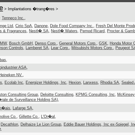
e
> Implantations �trang�res >
:
Tenneco Inc.
,
nge Ltd
,
Cirio SpA
,
Danone
,
Dole Food Company Inc.
,
Fresh Del Monte Prod
rs & Fragrances
,
Nestl� SA
,
Nestl� Waters
,
Pernod Ricard
,
Procter & Gamb
BMW
,
Bosch GmbH
,
Denso Corp.
,
General Motors Corp.
,
GSK
,
Honda Motor C
nson Controls
,
Lamberet SA
,
Lear Corp.
,
Mitsubishi Motors Corp.
,
Peugeot S
ibas
,
industrier ASA
,
Heineken NV.
,
rs
,
Ecolab Inc
,
Energizer Holdings, Inc
,
Hexion
,
Lanxess
,
Rhodia SA
,
Sealed 
,
ton Consulting Group
,
Deloitte Consulting
,
KPMG Consulting, Inc
,
McKinsey
e de Surveillance Holding SA)
,
an�ais
,
Lafarge SA
,
olive Co.
,
Gillette Co.
,
L'Or�al
,
,
Decathlon
,
Delhaize Le Lion Group
,
Eddie Bauer Holdings, Inc ex-Spiegel, In
r
,