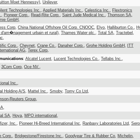
itton Moet Hennessy)
,
Unilever
,
ilent Technologies Inc.
,
Applied Materials Inc.
,
Celestica Inc.
,
Flextronics
.
,
Pioneer Corp.
,
Read-Rite Corp.
,
Saint Jude Medical Inc.
,
Thomson SA
,
mie GmbH
,
ess Corp
,
China National Offshore Oil Corp. CNOOC
,
Elyo
,
Halliburton Co.
,
H
d'am�nagement urbain et rural)
,
Thames Water plc.
,
Total SA
,
Tractebel
,
nc
,
ific Corp.
,
Cheynet
,
Crane Co.
,
Danaher Corp.
,
Grohe Holding GmbH
,
ITT
nternational AG
,
Terex Corp
,
munications
:
Alcatel Lucent
,
Lucent Technologies Co.
,
Tellabs Inc.
,
:
3Com Corp
,
Oce NV.
,
tional Inc.
,
al Holding A/S
,
Mattel Inc.
,
Smoby
,
Tomy Co Ltd
,
mson-Reuters Group
,
SA
,
nal SA
,
Hoya
,
MPO international
,
fizer, Inc.
,
Pioneer Hi-Breed International Inc
,
Ranbaxy Laboratories Ltd
,
Sero
e Corp.
,
Bridgestone/Firestone Inc.
,
Goodyear Tire & Rubber Co
,
Michelin
,