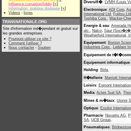
Diversifi�
:
LVMH (Louis Vu
Influence:corruption/lobby
[
+
]
Information: pratique douteuse
[
+
]
Electronique
:
ADI Corp
,
Ag
Videos
-
livres
International Ltd
,
Fujitsu Ltd
Toshiba Corp.
,
Wacker-Che
TRANSNATIONALE.ORG
Energie & eau
:
Amerada H
Site d'information ind�pendant et gratuit sur
plc.
,
Nalco
,
Saur (Soci�t� 
les grandes entreprises.
Weatherford International, I
Pourquoi utiliser ce site ?
Equipement
:
Boston Scient
Comment l'utiliser ?
Industries Corp.
,
Liebherr I
Nous contacter
-
Soutien
Equipement de t�l�com
Equipement informatique
Holding
:
Birla
,
H�tellerie
:
Marriott Interna
Loisirs
:
Egmont Internation
Media
:
Actes Sud SA
,
Tho
Mines & m�taux
:
Usinor 
Optique
:
Essilor Internatio
Pharmacie
:
Novartis AG
,
P
SA
,
UCB Group
,
Pneumatiques
:
Bridgeston