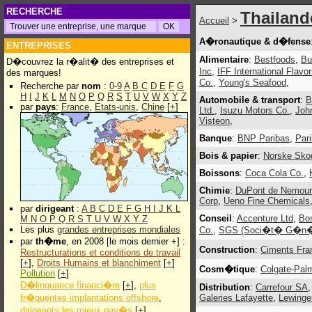
RECHERCHE
Thailand
Accueil
>
A�ronautique & d�fense
ENTREPRISES
Alimentaire
:
Bestfoods
,
Bu
D�couvrez la r�alit� des entreprises et
Inc
,
IFF International Flavo
des marques!
Co.
,
Young's Seafood
,
Recherche par
nom
:
0-9
A
B
C
D
E
F
G
H
I
J
K
L
M
N
O
P
Q
R
S
T
U
V
W
X
Y
Z
Automobile & transport
:
par
pays
:
France
,
Etats-unis
,
Chine
[
+
]
Ltd.
,
Isuzu Motors Co.
,
Joh
Visteon
,
Banque
:
BNP Paribas
,
Par
Bois & papier
:
Norske Skog
Boissons
:
Coca Cola Co.
,
Chimie
:
DuPont de Nemou
Corp
,
Ueno Fine Chemicals
par
dirigeant
:
A
B
C
D
E
F
G
H
I
J
K
L
Conseil
:
Accenture Ltd
,
Bos
M
N
O
P
Q
R
S
T
U
V
W
X
Y
Z
Les plus
grandes entreprises mondiales
Co.
,
SGS (Soci�t� G�n�ral
par
th�me
, en 2008 [le mois dernier +] :
Construction
:
Ciments Fr
Restructurations et conditions de travail
[
+
],
Droits Humains et blanchiment
[
+
]
Cosm�tique
:
Colgate-Palm
Pollution
[
+
]
D�linquance financi�re
[
+
],
plus
Distribution
:
Carrefour SA
fr�quentes implantations offshore
,
Galeries Lafayette
,
Lewinge
dirigeants les mieux pay�s
[
+
]