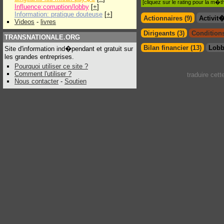
[cliquez sur le rating pour la m
Influence:corruption/lobby
[
+
]
Information: pratique douteuse
[
+
]
Actionnaires (9)
Activit
Videos
-
livres
Dirigeants (3)
Conditions
TRANSNATIONALE.ORG
Bilan financier (13)
Lobb
Site d'information ind�pendant et gratuit sur
les grandes entreprises.
Pourquoi utiliser ce site ?
Comment l'utiliser ?
traduire cet
Nous contacter
-
Soutien