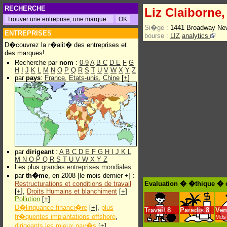
RECHERCHE
Liz Claiborne,
Si�ge :
1441 Broadway Ne
ENTREPRISES
bourse :
LIZ
analytics
D�couvrez la r�alit� des entreprises et
des marques!
Recherche par
nom
:
0-9
A
B
C
D
E
F
G
H
I
J
K
L
M
N
O
P
Q
R
S
T
U
V
W
X
Y
Z
par
pays
:
France
,
Etats-unis
,
Chine
[
+
]
par
dirigeant
:
A
B
C
D
E
F
G
H
I
J
K
L
M
N
O
P
Q
R
S
T
U
V
W
X
Y
Z
Les plus
grandes entreprises mondiales
par
th�me
, en 2008 [le mois dernier +] :
Restructurations et conditions de travail
Evaluation � �thique � d
[
+
],
Droits Humains et blanchiment
[
+
]
Pollution
[
+
]
D�linquance financi�re
[
+
],
plus
Travail
8
Paradis
8
Ven
fr�quentes implantations offshore
,
Mds 
dirigeants les mieux pay�s
[
+
]