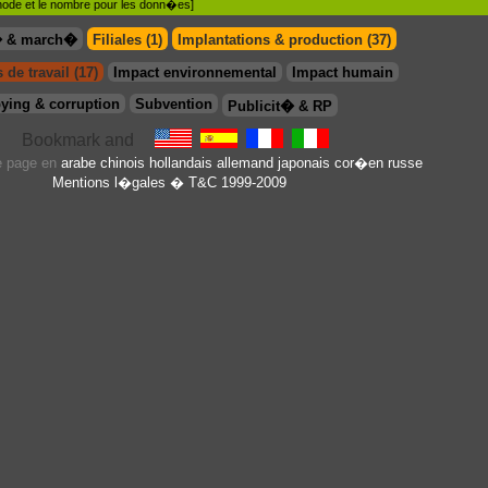
�thode et le nombre pour les donn�es]
� & march�
Filiales (1)
Implantations & production (37)
 de travail (17)
Impact environnemental
Impact humain
ying & corruption
Subvention
Publicit� & RP
te page en
arabe
chinois
hollandais
allemand
japonais
cor�en
russe
Mentions l�gales
� T&C 1999-2009