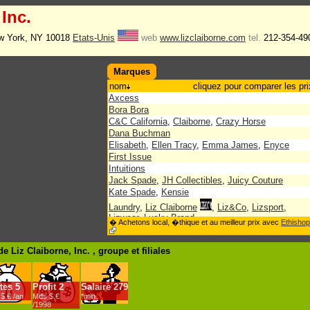
 Inc.
w York, NY 10018
Etats-Unis
web
www.lizclaiborne.com
tel.
212-354-49
Marques
nom
cliquez pour comparer les pri
Axcess
Bora Bora
C&C California
,
Claiborne
,
Crazy Horse
Dana Buchman
Elisabeth
,
Ellen Tracy
,
Emma James
,
Enyce
First Issue
Intuitions
Jack Spade
,
JH Collectibles
,
Juicy Couture
Kate Spade
,
Kensie
Laundry
,
Liz Claiborne
,
Liz&Co
,
Lizsport
,
Lizwear
,
Lucky Brand
� Achetons local, �thique et au meilleur prix avec
Ethishop
Mac & Jac
,
Mambo
,
Marvella
,
Mexx
,
Monet
Realities
,
Russ
e Liz Claiborne, Inc. , groupe
et filiales
Sigrid Olsen
,
Soul
,
Spark
,
Special Market Corp
,
Stamp 10
Tapemeasure
,
Tint
,
Trifari
tes
5
Profit
2
Salaire
Villager
279
$.€ /an
Mds $.€
*min.
Yzza
/1998