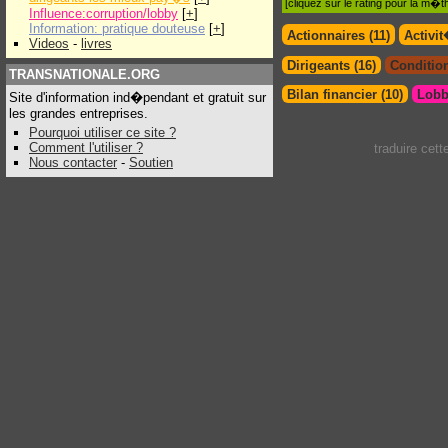
[cliquez sur le rating pour la m
Influence:corruption/lobby
[
+
]
Information: pratique douteuse
[
+
]
Actionnaires (11)
Activi
Videos
-
livres
Dirigeants (16)
Condition
TRANSNATIONALE.ORG
Bilan financier (10)
Lobb
Site d'information ind�pendant et gratuit sur
les grandes entreprises.
Pourquoi utiliser ce site ?
Comment l'utiliser ?
traduire cet
Nous contacter
-
Soutien