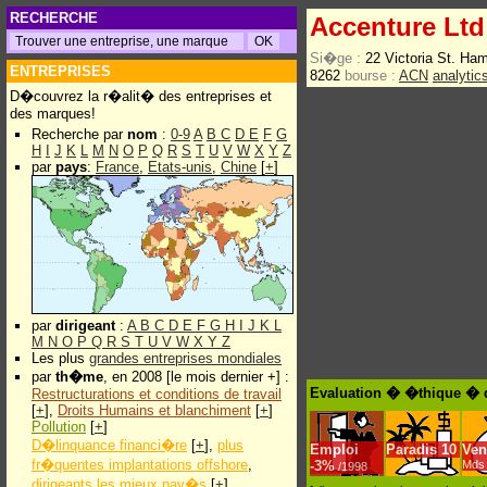
RECHERCHE
Accenture Ltd
Si�ge :
22 Victoria St. H
ENTREPRISES
8262
bourse :
ACN
analytic
D�couvrez la r�alit� des entreprises et
des marques!
Recherche par
nom
:
0-9
A
B
C
D
E
F
G
H
I
J
K
L
M
N
O
P
Q
R
S
T
U
V
W
X
Y
Z
par
pays
:
France
,
Etats-unis
,
Chine
[
+
]
par
dirigeant
:
A
B
C
D
E
F
G
H
I
J
K
L
M
N
O
P
Q
R
S
T
U
V
W
X
Y
Z
Les plus
grandes entreprises mondiales
par
th�me
, en 2008 [le mois dernier +] :
Evaluation � �thique � d
Restructurations et conditions de travail
[
+
],
Droits Humains et blanchiment
[
+
]
Pollution
[
+
]
D�linquance financi�re
[
+
],
plus
Emploi
Paradis
10
Ven
fr�quentes implantations offshore
,
-
3%
Mds 
/1998
dirigeants les mieux pay�s
[
+
]