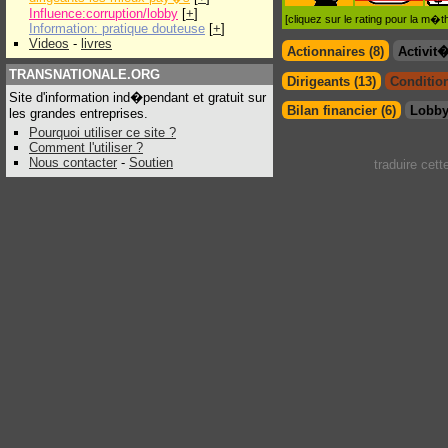
Influence:corruption/lobby
[
+
]
[cliquez sur le rating pour la m
Information: pratique douteuse
[
+
]
Videos
-
livres
Actionnaires (8)
Activit
TRANSNATIONALE.ORG
Dirigeants (13)
Condition
Site d'information ind�pendant et gratuit sur
Bilan financier (6)
Lobby
les grandes entreprises.
Pourquoi utiliser ce site ?
Comment l'utiliser ?
Nous contacter
-
Soutien
traduire cet