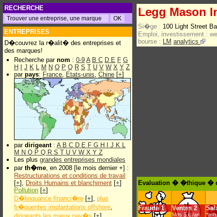
RECHERCHE
Legg Mason I
Si�ge :
100 Light Street B
ENTREPRISES
Emploi, investissement :
w
bourse :
LM
analytics
D�couvrez la r�alit� des entreprises et
des marques!
Recherche par
nom
:
0-9
A
B
C
D
E
F
G
H
I
J
K
L
M
N
O
P
Q
R
S
T
U
V
W
X
Y
Z
par
pays
:
France
,
Etats-unis
,
Chine
[
+
]
par
dirigeant
:
A
B
C
D
E
F
G
H
I
J
K
L
M
N
O
P
Q
R
S
T
U
V
W
X
Y
Z
Les plus
grandes entreprises mondiales
par
th�me
, en 2008 [le mois dernier +] :
Restructurations et conditions de travail
[
+
],
Droits Humains et blanchiment
[
+
]
Evaluation � �thique � 
Pollution
[
+
]
D�linquance financi�re
[
+
],
plus
fr�quentes implantations offshore
,
Fraude
1
Ventes
2
Sal
Mds $.€ /an
*min
dirigeants les mieux pay�s
[
+
]