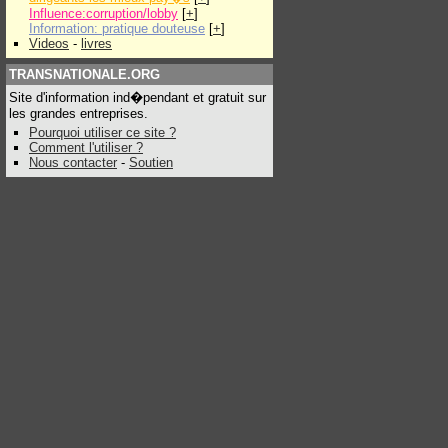
Influence:corruption/lobby
[
+
]
Information: pratique douteuse
[
+
]
Videos
-
livres
TRANSNATIONALE.ORG
Site d'information ind�pendant et gratuit sur
les grandes entreprises.
Pourquoi utiliser ce site ?
Comment l'utiliser ?
Nous contacter
-
Soutien