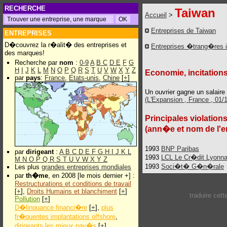
RECHERCHE
Taiwan
Accueil
>
Entreprises de Taiwan
ENTREPRISES
D�couvrez la r�alit� des entreprises et
Entreprises �trang�res 
des marques!
Recherche par
nom
:
0-9
A
B
C
D
E
F
G
H
I
J
K
L
M
N
O
P
Q
R
S
T
U
V
W
X
Y
Z
Economie, incitations
par
pays
:
France
,
Etats-unis
,
Chine
[
+
]
Un ouvrier gagne un salair
(L'Expansion , France , 01/
Principales violation
(ann�e et nom de l'e
1993
BNP Paribas
par
dirigeant
:
A
B
C
D
E
F
G
H
I
J
K
L
1993
LCL Le Cr�dit Lyonna
M
N
O
P
Q
R
S
T
U
V
W
X
Y
Z
1993
Soci�t� G�n�rale
Les plus
grandes entreprises mondiales
par
th�me
, en 2008 [le mois dernier +] :
Restructurations et conditions de travail
[
+
],
Droits Humains et blanchiment
[
+
]
traduire cet
Pollution
[
+
]
D�linquance financi�re
[
+
],
plus
fr�quentes implantations offshore
,
dirigeants les mieux pay�s
[
+
]