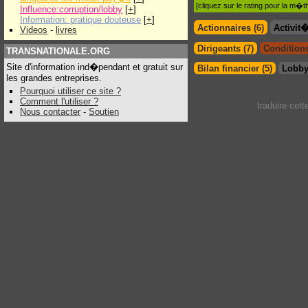
[cliquez sur le rating pour la m
Influence:corruption/lobby
[
+
]
Information: pratique douteuse
[
+
]
Actionnaires (6)
Activit
Videos
-
livres
Dirigeants (7)
Conditions
TRANSNATIONALE.ORG
Site d'information ind�pendant et gratuit sur
Bilan financier (5)
Lobby
les grandes entreprises.
Pourquoi utiliser ce site ?
Comment l'utiliser ?
traduire cet
Nous contacter
-
Soutien