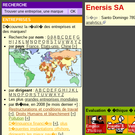
RECHERCHE
Enersis SA
Si�ge :
Santo Domingo 78
ENTREPRISES
analytics
D�couvrez la r�alit� des entreprises et
des marques!
Recherche par
nom
:
0-9
A
B
C
D
E
F
G
H
I
J
K
L
M
N
O
P
Q
R
S
T
U
V
W
X
Y
Z
par
pays
:
France
,
Etats-unis
,
Chine
[
+
]
par
dirigeant
:
A
B
C
D
E
F
G
H
I
J
K
L
M
N
O
P
Q
R
S
T
U
V
W
X
Y
Z
Les plus
grandes entreprises mondiales
par
th�me
, en 2008 [le mois dernier +] :
Restructurations et conditions de travail
Evaluation � �thique � 
[
+
],
Droits Humains et blanchiment
[
+
]
Pollution
[
+
]
D�linquance financi�re
[
+
],
plus
Emploi
Fraude
3
Ven
fr�quentes implantations offshore
,
-
3%
Mds 
/1998
dirigeants les mieux pay�s
[
+
]