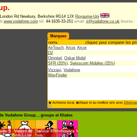
up.
4 London Rd Newbury, Berkshire RG14 1JX
Royaume-Uni
eb
www.vodafone.com
tel.
44-1635-33-251
email:
ir@vodafone.co.uk
bourse :
Marques
nom
cliquez pour comparer les pri
AirTouch
,
Arcor
,
Arcor
D2
Omnitel
,
Oskar Mobil
SFR (20%)
,
Swisscom Mobiles (25%)
Vizzavi
,
Vodafone
WayFinder
� Achetons local, �thique et au meilleur prix avec
Ethishop
de Vodafone Group. , groupe
et filiales
adis
5
Ventes
48
Salaire
499
Influence
5
Mds $.€ /an
*min.