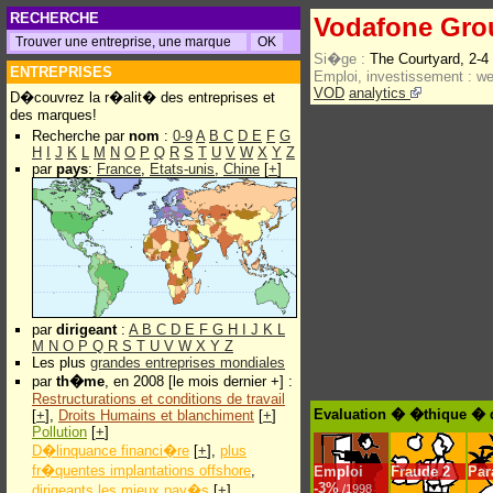
RECHERCHE
Vodafone Gro
Si�ge :
The Courtyard, 2-
ENTREPRISES
Emploi, investissement :
w
VOD
analytics
D�couvrez la r�alit� des entreprises et
des marques!
Recherche par
nom
:
0-9
A
B
C
D
E
F
G
H
I
J
K
L
M
N
O
P
Q
R
S
T
U
V
W
X
Y
Z
par
pays
:
France
,
Etats-unis
,
Chine
[
+
]
par
dirigeant
:
A
B
C
D
E
F
G
H
I
J
K
L
M
N
O
P
Q
R
S
T
U
V
W
X
Y
Z
Les plus
grandes entreprises mondiales
par
th�me
, en 2008 [le mois dernier +] :
Restructurations et conditions de travail
Evaluation � �thique � 
[
+
],
Droits Humains et blanchiment
[
+
]
Pollution
[
+
]
D�linquance financi�re
[
+
],
plus
fr�quentes implantations offshore
,
Emploi
Fraude
2
Par
-
3%
dirigeants les mieux pay�s
[
+
]
/1998