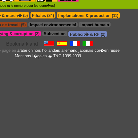
�thode et le nombre pour les donn�es]
� & march� (5)
Filiales (24)
Implantations & production (11)
 de travail (9)
Impact environnemental
Impact humain
ing & corruption (2)
Subvention
Publicit� & RP (2)
te page en
arabe
chinois
hollandais
allemand
japonais
cor�en
russe
Mentions l�gales
� T&C 1999-2009