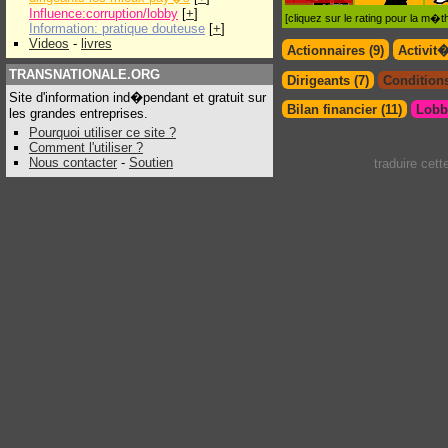
Influence:corruption/lobby
[
+
]
[cliquez sur le rating pour la m
Information: pratique douteuse
[
+
]
Videos
-
livres
Actionnaires (9)
Activit
TRANSNATIONALE.ORG
Dirigeants (7)
Conditions
Site d'information ind�pendant et gratuit sur
Bilan financier (11)
Lobby
les grandes entreprises.
Pourquoi utiliser ce site ?
Comment l'utiliser ?
Nous contacter
-
Soutien
traduire cet