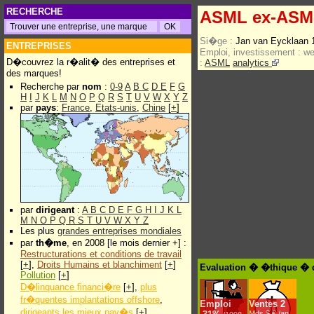
RECHERCHE
ASML ex-ASM 
Si�ge :
Jan van Eycklaan 
ENTREPRISES
Emploi, investissement :
w
D�couvrez la r�alit� des entreprises et
:
ASML
analytics
des marques!
Recherche par
nom
:
0-9
A
B
C
D
E
F
G
H
I
J
K
L
M
N
O
P
Q
R
S
T
U
V
W
X
Y
Z
par
pays
:
France
,
Etats-unis
,
Chine
[
+
]
par
dirigeant
:
A
B
C
D
E
F
G
H
I
J
K
L
M
N
O
P
Q
R
S
T
U
V
W
X
Y
Z
Les plus
grandes entreprises mondiales
par
th�me
, en 2008 [le mois dernier +] :
Restructurations et conditions de travail
[
+
],
Droits Humains et blanchiment
[
+
]
Evaluation � �thique � 
Pollution
[
+
]
D�linquance financi�re
[
+
],
plus
fr�quentes implantations offshore
,
Emploi
Ventes
2
dirigeants les mieux pay�s
[
+
]
Mds $.€ /an