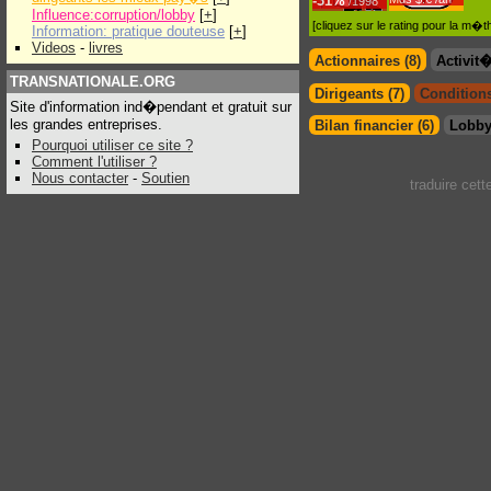
-
31%
/1998
Influence:corruption/lobby
[
+
]
[cliquez sur le rating pour la m
Information: pratique douteuse
[
+
]
Videos
-
livres
Actionnaires (8)
Activit
TRANSNATIONALE.ORG
Dirigeants (7)
Conditions
Site d'information ind�pendant et gratuit sur
les grandes entreprises.
Bilan financier (6)
Lobby
Pourquoi utiliser ce site ?
Comment l'utiliser ?
Nous contacter
-
Soutien
traduire cet