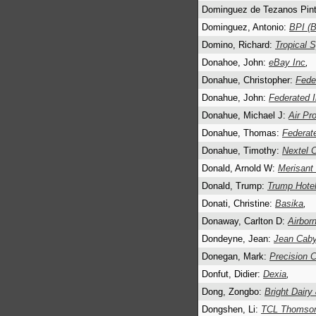
Dominguez de Tezanos Pint
Dominguez, Antonio:
BPI (B
Domino, Richard:
Tropical S
Donahoe, John:
eBay Inc
,
Donahue, Christopher:
Fede
Donahue, John:
Federated I
Donahue, Michael J:
Air Pr
Donahue, Thomas:
Federate
Donahue, Timothy:
Nextel 
Donald, Arnold W:
Merisant
Donald, Trump:
Trump Hote
Donati, Christine:
Basika
,
Donaway, Carlton D:
Airbor
Dondeyne, Jean:
Jean Cab
Donegan, Mark:
Precision C
Donfut, Didier:
Dexia
,
Dong, Zongbo:
Bright Dairy
Dongshen, Li:
TCL Thomson