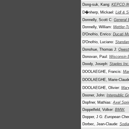
Dong-suk, Kang:
KEPCO (Ko
D�nherp, Mickael:
Lidl & 
Donnelly, Scott C:
General E
Donnelly, William:
Mettler-T
D'Onofrio, Enrico:
Ducati Mo
D'Onofrio, Luciano:
Standar
Donohue, Thomas J:
Qwest 
Donovan, Paul:
Wisconsin 
Doody, Joseph:
Staples Inc
DOOLAEGHE, Francis:
Mar
DOOLAEGHE, Marie-Claud
DOOLAEGHE, Olivier:
Mar�
Dooner, John:
Interpublic 
Dopfner, Mathias:
Axel Spri
Doppelfeld, Volker:
BMW
,
Dopper, J G:
European Chem
Dorbec, Jean-Claude:
Sodia