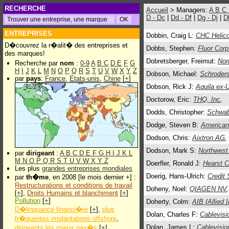
RECHERCHE
Accueil
> Managers:
A
B
C
D - Dc
|
Dd - Df
|
Dg - Dj
|
D
ENTREPRISES
Dobbin, Craig L:
CHC Helico
D�couvrez la r�alit� des entreprises et
Dobbs, Stephen:
Fluor Corp
des marques!
Dobretsberger, Freimut:
Nor
Recherche par
nom
:
0-9
A
B
C
D
E
F
G
H
I
J
K
L
M
N
O
P
Q
R
S
T
U
V
W
X
Y
Z
Dobson, Michael:
Schroders
par
pays
:
France
,
Etats-unis
,
Chine
[
+
]
Dobson, Rick J:
Aquila ex-U
Doctorow, Eric:
THQ, Inc
,
Dodds, Christopher:
Schwab
Dodge, Steven B:
American
Dodson, Chris:
Aixtron AG
,
Dodson, Mark S:
Northwest
par
dirigeant
:
A
B
C
D
E
F
G
H
I
J
K
L
M
N
O
P
Q
R
S
T
U
V
W
X
Y
Z
Doerfler, Ronald J:
Hearst C
Les plus
grandes entreprises mondiales
Doerig, Hans-Ulrich:
Credit 
par
th�me
, en 2008 [le mois dernier +] :
Restructurations et conditions de travail
Doheny, Noel:
QIAGEN NV
,
[
+
],
Droits Humains et blanchiment
[
+
]
Pollution
[
+
]
Doherty, Colm:
AIB (Allied 
D�linquance financi�re
[
+
],
plus
Dolan, Charles F:
Cablevis
fr�quentes implantations offshore
,
Dolan, James L:
Cablevisi
dirigeants les mieux pay�s
[
+
]