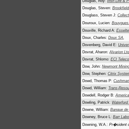
Douglas, Roy:
Irish Life & 
Douglas, Steven:
Brookfiel
Douglass, Steven J:
Collec
Douroux, Lucien:
Bouygues
Douville, Richard A:
Esselt
Doux, Charles:
Doux SA
,
Dovenberg, David E:
Univer
Dovrat, Aharon:
Alvarion L
Dovrat, Shlomo:
ECI Telec
Dow, John:
Newmont Mining
Dow, Stephen:
Citrix Syste
Dowd, Thomas P:
Cushman 
Dowd, William:
Trans-Resou
Dowdell, Rodger B:
America
Dowling, Patrick:
Waterford
Downe, William:
Banque de 
Downey, Bruce L:
Barr Labo
Downing, W.A.:
Pr�sident d