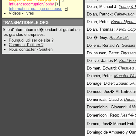
Influence:corruption/lobby
[
+
]
Dolan, Michael J:
Young & 
Information: pratique douteuse
[
+
]
Videos
-
livres
Dolan, Patrick:
Cablevision
Dolan, Peter:
Bristol Myers
TRANSNATIONALE.ORG
Dolan, Thomas:
Xerox Corp
Site d'information ind�pendant et gratuit sur
les grandes entreprises.
Doll�, Guy:
Arcelor SA
,
Pourquoi utiliser ce site ?
Comment l'utiliser ?
Dollens, Ronald W:
Guidant
Nous contacter
-
Soutien
Dollhausen, Peter:
Thyssen
Dollive, James P:
Kraft Foo
Dolman, Edward:
Christie's 
Dolphin, Peter:
Monster Wor
Domage, Didier:
Zodiac SA
,
Domecq, Jos� M. Entreca
Domenicali, Claudio:
Ducati
Domenichini, Giovanni:
AMG
Domeniconi, Reto:
Nestl� 
Domeq, Jos� Manuel Entr
Domingo de Ampuero y Os