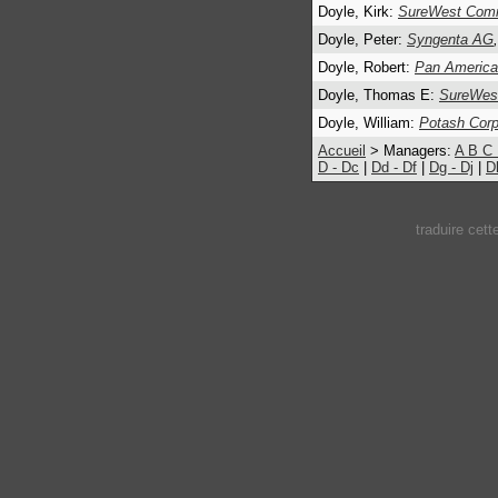
Doyle, Kirk:
SureWest Comm
Doyle, Peter:
Syngenta AG
,
Doyle, Robert:
Pan American
Doyle, Thomas E:
SureWes
Doyle, William:
Potash Corp
Accueil
> Managers:
A
B
C
D - Dc
|
Dd - Df
|
Dg - Dj
|
D
traduire cet