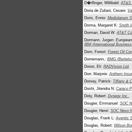
D�rflinger, Willibald:
AT&S
Doria de Zuliani, Cesare:
Va
Doris, Ennio:
Mediolanum S
Dorma, Margaret K:
Smith I
Dorman, David W:
AT&T Co
Dormann, Jurgen:
European
IBM (International Busines
Dorn, Forest:
Forest Oil Co
Dornemann,:
BMG (Bertels
Doron, Eli:
RADVision Ltd
,
Dorr, Marjorie:
Anthem Insu
Dorsey, Patrick:
Tiffany & 
Doshi, Jitendra N:
Caraco P
Doty, Robert:
Dynegy Inc.
,
Dougier, Emmanuel:
SOC Ne
Dougier, Henri:
SOC Nexo No
Douglas, Frank L:
Aventis 
Douglas, Robert:
Wilson Bo