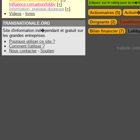
[cliquez sur le rating pour la m
Influence:corruption/lobby
[
+
]
Information: pratique douteuse
[
+
]
Actionnaires (5)
Activit
Videos
-
livres
Dirigeants (2)
Conditions
TRANSNATIONALE.ORG
Site d'information ind�pendant et gratuit sur
Bilan financier (7)
Lobby
les grandes entreprises.
Pourquoi utiliser ce site ?
Comment l'utiliser ?
traduire cet
Nous contacter
-
Soutien