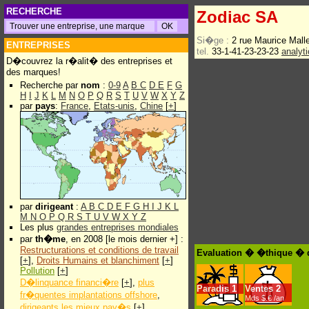
RECHERCHE
Zodiac SA
Si�ge :
2 rue Maurice Mall
ENTREPRISES
tel.
33-1-41-23-23-23
analyt
D�couvrez la r�alit� des entreprises et
des marques!
Recherche par
nom
:
0-9
A
B
C
D
E
F
G
H
I
J
K
L
M
N
O
P
Q
R
S
T
U
V
W
X
Y
Z
par
pays
:
France
,
Etats-unis
,
Chine
[
+
]
par
dirigeant
:
A
B
C
D
E
F
G
H
I
J
K
L
M
N
O
P
Q
R
S
T
U
V
W
X
Y
Z
Les plus
grandes entreprises mondiales
par
th�me
, en 2008 [le mois dernier +] :
Restructurations et conditions de travail
Evaluation � �thique � 
[
+
],
Droits Humains et blanchiment
[
+
]
Pollution
[
+
]
D�linquance financi�re
[
+
],
plus
Paradis
1
Ventes
2
fr�quentes implantations offshore
,
Mds $.€ /an
dirigeants les mieux pay�s
[
+
]