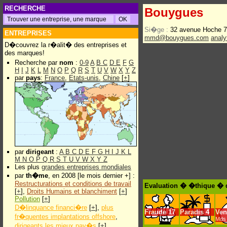
RECHERCHE
Bouygues
Si�ge :
32 avenue Hoche 
ENTREPRISES
mmd@bouygues.com
analy
D�couvrez la r�alit� des entreprises et
des marques!
Recherche par
nom
:
0-9
A
B
C
D
E
F
G
H
I
J
K
L
M
N
O
P
Q
R
S
T
U
V
W
X
Y
Z
par
pays
:
France
,
Etats-unis
,
Chine
[
+
]
par
dirigeant
:
A
B
C
D
E
F
G
H
I
J
K
L
M
N
O
P
Q
R
S
T
U
V
W
X
Y
Z
Les plus
grandes entreprises mondiales
par
th�me
, en 2008 [le mois dernier +] :
Restructurations et conditions de travail
Evaluation � �thique � 
[
+
],
Droits Humains et blanchiment
[
+
]
Pollution
[
+
]
D�linquance financi�re
[
+
],
plus
Fraude
17
Paradis
4
Ven
fr�quentes implantations offshore
,
Mds 
dirigeants les mieux pay�s
[
+
]