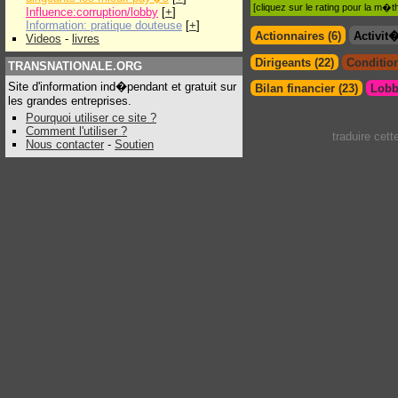
[cliquez sur le rating pour la m
Influence:corruption/lobby
[
+
]
Information: pratique douteuse
[
+
]
Actionnaires (6)
Activit
Videos
-
livres
Dirigeants (22)
Condition
TRANSNATIONALE.ORG
Site d'information ind�pendant et gratuit sur
Bilan financier (23)
Lobb
les grandes entreprises.
Pourquoi utiliser ce site ?
Comment l'utiliser ?
traduire cet
Nous contacter
-
Soutien