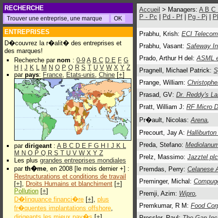
RECHERCHE
Accueil
> Managers:
A
B
C
P - Pc
|
Pd - Pf
|
Pg - Pj
|
P
ENTREPRISES
Prabhu, Krish:
ECI Telecom
D�couvrez la r�alit� des entreprises et
Prabhu, Vasant:
Safeway In
des marques!
Prado, Arthur H del:
ASML e
Recherche par
nom
:
0-9
A
B
C
D
E
F
G
H
I
J
K
L
M
N
O
P
Q
R
S
T
U
V
W
X
Y
Z
Pragnell, Michael Patrick:
S
par
pays
:
France
,
Etats-unis
,
Chine
[
+
]
Prange, William:
Christophe
Prasad, GV:
Dr. Reddy's La
Pratt, William J:
RF Micro D
Pr�ault, Nicolas:
Arena
,
Precourt, Jay A:
Halliburton
Preda, Stefano:
Mediolanum
par
dirigeant
:
A
B
C
D
E
F
G
H
I
J
K
L
M
N
O
P
Q
R
S
T
U
V
W
X
Y
Z
Prelz, Massimo:
Jazztel plc
Les plus
grandes entreprises mondiales
par
th�me
, en 2008 [le mois dernier +] :
Premdas, Perry:
Celanese 
Restructurations et conditions de travail
Preminger, Michal:
Compuge
[
+
],
Droits Humains et blanchiment
[
+
]
Pollution
[
+
]
Premji, Azim:
Wipro
,
D�linquance financi�re
[
+
],
plus
Premkumar, R M:
Food Corp
fr�quentes implantations offshore
,
dirigeants les mieux pay�s
[
+
]
Pressler, Paul:
The Gap Inc