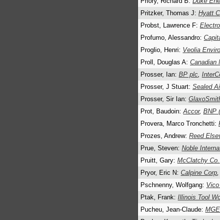
Priory, Richard B:
Duke Ene
Pritzker, Thomas J:
Hyatt C
Probst, Lawrence F:
Electro
Profumo, Alessandro:
Capit
Proglio, Henri:
Veolia Envi
Proll, Douglas A:
Canadian 
Prosser, Ian:
BP plc
,
InterC
Prosser, J Stuart:
Sealed Ai
Prosser, Sir Ian:
GlaxoSmit
Prot, Baudoin:
Accor
,
BNP (
Provera, Marco Tronchetti:
Prozes, Andrew:
Reed Else
Prue, Steven:
Noble Interna
Pruitt, Gary:
McClatchy Co.
Pryor, Eric N:
Calpine Corp
,
Pschnenny, Wolfgang:
Vico
Ptak, Frank:
Illinois Tool W
Pucheu, Jean-Claude:
MGE