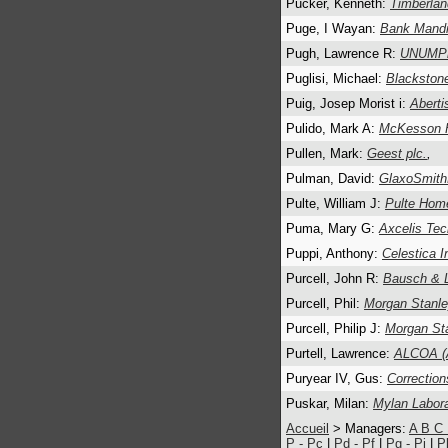
Pucker, Kenneth:
Timberlan
Puge, I Wayan:
Bank Mandi
Pugh, Lawrence R:
UNUMPro
Puglisi, Michael:
Blackston
Puig, Josep Morist i:
Aberti
Pulido, Mark A:
McKesson 
Pullen, Mark:
Geest plc.
,
Pulman, David:
GlaxoSmith
Pulte, William J:
Pulte Hom
Puma, Mary G:
Axcelis Tec
Puppi, Anthony:
Celestica I
Purcell, John R:
Bausch & 
Purcell, Phil:
Morgan Stanle
Purcell, Philip J:
Morgan St
Purtell, Lawrence:
ALCOA (
Puryear IV, Gus:
Correction
Puskar, Milan:
Mylan Labora
Accueil
> Managers:
A
B
C
P - Pc
|
Pd - Pf
|
Pg - Pj
|
P