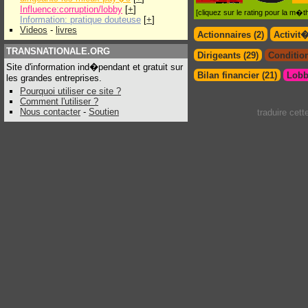
Influence:corruption/lobby
[
+
]
[cliquez sur le rating pour la m
Information: pratique douteuse
[
+
]
Videos
-
livres
Actionnaires (2)
Activit
TRANSNATIONALE.ORG
Dirigeants (29)
Condition
Site d'information ind�pendant et gratuit sur
Bilan financier (21)
Lobb
les grandes entreprises.
Pourquoi utiliser ce site ?
Comment l'utiliser ?
Nous contacter
-
Soutien
traduire cet