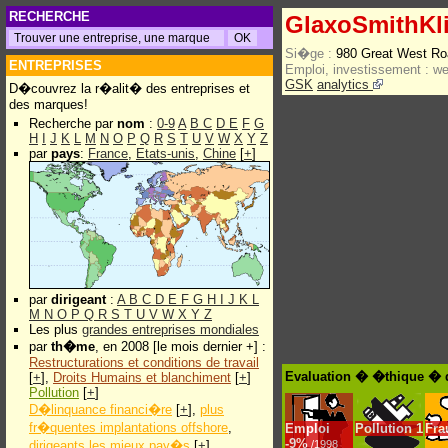
RECHERCHE
GlaxoSmithKl
Si�ge :
980 Great West R
ENTREPRISES
Emploi, investissement :
w
GSK
analytics
D�couvrez la r�alit� des entreprises et
des marques!
Recherche par
nom
:
0-9
A
B
C
D
E
F
G
H
I
J
K
L
M
N
O
P
Q
R
S
T
U
V
W
X
Y
Z
par
pays
:
France
,
Etats-unis
,
Chine
[
+
]
par
dirigeant
:
A
B
C
D
E
F
G
H
I
J
K
L
M
N
O
P
Q
R
S
T
U
V
W
X
Y
Z
Les plus
grandes entreprises mondiales
par
th�me
, en 2008 [le mois dernier +] :
Restructurations et conditions de travail
Evaluation � �thique � 
[
+
],
Droits Humains et blanchiment
[
+
]
Pollution
[
+
]
D�linquance financi�re
[
+
],
plus
fr�quentes implantations offshore
,
Emploi
Pollution
1
Fra
-
9%
dirigeants les mieux pay�s
[
+
]
/1998