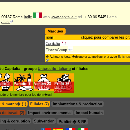
17 00187 Rome
Italie
web
www.capitalia.it
tel.
+ 39 06 54451
email:
lytics
Marques
nom
cliquez pour comparer les pri
Capitalia
FinecoGroup
� Achetons local, �thique et au meilleur prix avec
Ethishop
e Capitalia , groupe
Unicredito Italiano
et filiales
ude
1
Paradis
7
Ventes
23
Profit
36
Mds $.€ /an
Mds $.€
/1998
�thode et le nombre pour les donn�es]
� & march� (1)
Filiales (7)
Implantations & production
 de travail (2)
Impact environnemental
Impact humain
ing & corruption
Subvention
Publicit� & RP