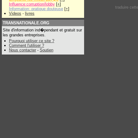
Influence:corruption/lobby
[
+
]
traduire cet
Information: pratique douteuse
[
+
]
Videos
-
livres
TRANSNATIONALE.ORG
Site d'information ind�pendant et gratuit sur
les grandes entreprises.
Pourquoi utiliser ce site ?
Comment l'utiliser ?
Nous contacter
-
Soutien