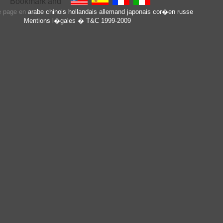
te page en
arabe
chinois
hollandais
allemand
japonais
cor�en
russe
Mentions l�gales
� T&C 1999-2009