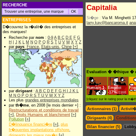
RECHERCHE
Capitalia
Si�ge :
Via M. Minghetti 
ENTREPRISES
larry.kay@bancaroma.it
ana
D�couvrez la r�alit� des entreprises et
des marques!
Recherche par
nom
:
0-9
A
B
C
D
E
F
G
H
I
J
K
L
M
N
O
P
Q
R
S
T
U
V
W
X
Y
Z
par
pays
:
France
,
Etats-unis
,
Chine
[
+
]
Evaluation � �thique � d
Humain
1
Emploi
Fra
par
dirigeant
:
A
B
C
D
E
F
G
H
I
J
K
L
-
17%
/1998
M
N
O
P
Q
R
S
T
U
V
W
X
Y
Z
[cliquez sur le rating pour la m
Les plus
grandes entreprises mondiales
par
th�me
, en 2008 [le mois dernier +] :
Actionnaires (1)
Activit
Restructurations et conditions de travail
[
+
],
Droits Humains et blanchiment
[
+
]
Dirigeants (4)
Conditions
Pollution
[
+
]
D�linquance financi�re
[
+
],
plus
Bilan financier (5)
Lobby
fr�quentes implantations offshore
,
dirigeants les mieux pay�s
[
+
]