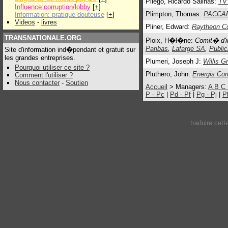
Pliego, Ricardo Salinas:
TV
Influence:corruption/lobby
[
+
]
Plimpton, Thomas:
PACCAR
Information: pratique douteuse
[
+
]
Videos
-
livres
Pliner, Edward:
Raytheon C
TRANSNATIONALE.ORG
Ploix, H�l�ne:
Comit� d'i
Paribas
,
Lafarge SA
,
Publi
Site d'information ind�pendant et gratuit sur
les grandes entreprises.
Plumeri, Joseph J:
Willis G
Pourquoi utiliser ce site ?
Pluthero, John:
Energis Com
Comment l'utiliser ?
Nous contacter
-
Soutien
Accueil
> Managers:
A
B
C
P - Pc
|
Pd - Pf
|
Pg - Pj
|
P
traduire cet