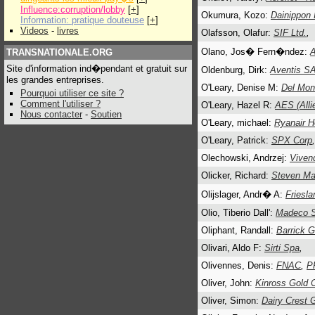
Influence:corruption/lobby
[
+
]
Okumura, Kozo:
Dainippon 
Information: pratique douteuse
[
+
]
Videos
-
livres
Olafsson, Olafur:
SIF Ltd.
,
Olano, Jos� Fern�ndez:
A
TRANSNATIONALE.ORG
Site d'information ind�pendant et gratuit sur
Oldenburg, Dirk:
Aventis S
les grandes entreprises.
O'Leary, Denise M:
Del Mon
Pourquoi utiliser ce site ?
Comment l'utiliser ?
O'Leary, Hazel R:
AES (Alli
Nous contacter
-
Soutien
O'Leary, michael:
Ryanair H
O'Leary, Patrick:
SPX Corp
,
Olechowski, Andrzej:
Viven
Olicker, Richard:
Steven Ma
Olijslager, Andr� A:
Friesl
Olio, Tiberio Dall':
Madeco S
Oliphant, Randall:
Barrick G
Olivari, Aldo F:
Sirti Spa
,
Olivennes, Denis:
FNAC
,
P
Oliver, John:
Kinross Gold 
Oliver, Simon:
Dairy Crest 