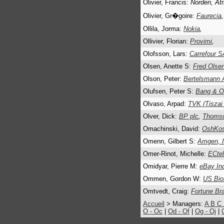
Olivier, Francis:
Norden, Atr
Olivier, Gr�goire:
Faurecia
Ollila, Jorma:
Nokia
,
Ollivier, Florian:
Provimi
,
Olofsson, Lars:
Carrefour S
Olsen, Anette S:
Fred Olse
Olson, Peter:
Bertelsmann 
Olufsen, Peter S:
Bang & Ol
Olvaso, Arpad:
TVK (Tiszai
Olver, Dick:
BP plc
,
Thomso
Omachinski, David:
OshKos
Omenn, Gilbert S:
Amgen, I
Omer-Rinot, Michelle:
ECtel
Omidyar, Pierre M:
eBay In
Ommen, Gordon W:
US Bio
Omtvedt, Craig:
Fortune Br
Accueil
> Managers:
A
B
C
O - Oc
|
Od - Of
|
Og - Oj
|