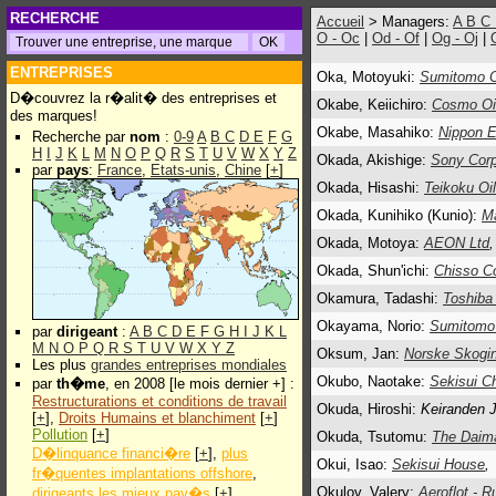
RECHERCHE
Accueil
> Managers:
A
B
C
O - Oc
|
Od - Of
|
Og - Oj
|
ENTREPRISES
Oka, Motoyuki:
Sumitomo C
D�couvrez la r�alit� des entreprises et
Okabe, Keiichiro:
Cosmo Oi
des marques!
Okabe, Masahiko:
Nippon E
Recherche par
nom
:
0-9
A
B
C
D
E
F
G
H
I
J
K
L
M
N
O
P
Q
R
S
T
U
V
W
X
Y
Z
Okada, Akishige:
Sony Corp
par
pays
:
France
,
Etats-unis
,
Chine
[
+
]
Okada, Hisashi:
Teikoku Oil
Okada, Kunihiko (Kunio):
M
Okada, Motoya:
AEON Ltd
,
Okada, Shun'ichi:
Chisso C
Okamura, Tadashi:
Toshiba
Okayama, Norio:
Sumitomo E
par
dirigeant
:
A
B
C
D
E
F
G
H
I
J
K
L
M
N
O
P
Q
R
S
T
U
V
W
X
Y
Z
Oksum, Jan:
Norske Skogin
Les plus
grandes entreprises mondiales
Okubo, Naotake:
Sekisui C
par
th�me
, en 2008 [le mois dernier +] :
Restructurations et conditions de travail
Okuda, Hiroshi:
Keiranden 
[
+
],
Droits Humains et blanchiment
[
+
]
Pollution
[
+
]
Okuda, Tsutomu:
The Daima
D�linquance financi�re
[
+
],
plus
Okui, Isao:
Sekisui House
,
fr�quentes implantations offshore
,
Okulov, Valery:
Aeroflot - R
dirigeants les mieux pay�s
[
+
]