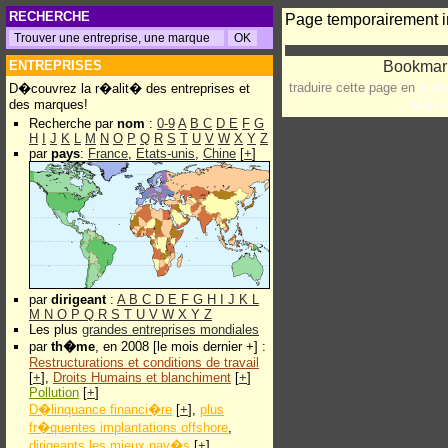
RECHERCHE
Page temporairement i
ENTREPRISES
traduire cette page en
arab
D�couvrez la r�alit� des entreprises et
des marques!
Menti
Recherche par
nom
:
0-9
A
B
C
D
E
F
G
H
I
J
K
L
M
N
O
P
Q
R
S
T
U
V
W
X
Y
Z
par
pays
:
France
,
Etats-unis
,
Chine
[
+
]
par
dirigeant
:
A
B
C
D
E
F
G
H
I
J
K
L
M
N
O
P
Q
R
S
T
U
V
W
X
Y
Z
Les plus
grandes entreprises mondiales
par
th�me
, en 2008 [le mois dernier +] :
Restructurations et conditions de travail
[
+
],
Droits Humains et blanchiment
[
+
]
Pollution
[
+
]
D�linquance financi�re
[
+
],
plus
fr�quentes implantations offshore
,
dirigeants les mieux pay�s
[
+
]