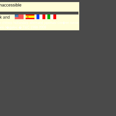
naccessible
e
chinois
hollandais
allemand
japonais
cor�en
russe
ons l�gales
� T&C 1999-2009