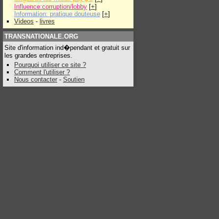
Influence:corruption/lobby
[
+
]
Information: pratique douteuse
[
+
]
Videos
-
livres
TRANSNATIONALE.ORG
Site d'information ind�pendant et gratuit sur
les grandes entreprises.
Pourquoi utiliser ce site ?
Comment l'utiliser ?
Nous contacter
-
Soutien