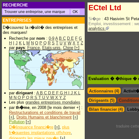
RECHERCHE
ECtel Ltd
Si�ge :
43 Hasivim St Pet
ENTREPRISES
Emploi, investissement :
w
D�couvrez la r�alit� des entreprises et
analytics
des marques!
Recherche par
nom
:
0-9
A
B
C
D
E
F
G
H
I
J
K
L
M
N
O
P
Q
R
S
T
U
V
W
X
Y
Z
par
pays
:
France
,
Etats-unis
,
Chine
[
+
]
Evaluation � �thique � d
Actionnaires (4)
Activit
par
dirigeant
:
A
B
C
D
E
F
G
H
I
J
K
L
M
N
O
P
Q
R
S
T
U
V
W
X
Y
Z
Dirigeants (5)
Conditions
Les plus
grandes entreprises mondiales
par
th�me
, en 2008 [le mois dernier +] :
Bilan financier (4)
Lobby
Restructurations et conditions de travail
[
+
],
Droits Humains et blanchiment
[
+
]
Pollution
[
+
]
traduire cet
D�linquance financi�re
[
+
],
plus
fr�quentes implantations offshore
,
dirigeants les mieux pay�s
[
+
]