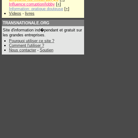
Influence:corruption/lobby
[
+
]
Information: pratique douteuse
[
+
]
Videos
-
livres
TRANSNATIONALE.ORG
Site d'information ind�pendant et gratuit sur
les grandes entreprises.
Pourquoi utiliser ce site ?
Comment l'utiliser ?
Nous contacter
-
Soutien