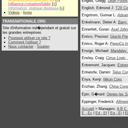
Engles, Gregg:
Dean Foods
Influence:corruption/lobby
[
+
]
English, Edmond J:
TJX Co
Information: pratique douteuse
[
+
]
Videos
-
livres
Engstrom, Gunnar L:
Advan
TRANSNATIONALE.ORG
Enkelmann, Dieter A:
Barry
Site d'information ind�pendant et gratuit sur
Ennerfelt, Goran:
Axel Joh
les grandes entreprises.
Enrico, Preziosi:
Giochi Pre
Pourquoi utiliser ce site ?
Comment l'utiliser ?
Enrico, Roger A:
PepsiCo In
Nous contacter
-
Soutien
Ensign, Michael:
Mandalay 
Ensley, Craig:
Cirrus Logic,
Entremont, Jacques:
Entre
Entwistle, Darren:
Telus Co
Enya, Kenji:
Nikon Corp
,
Enzhao, Zhang:
China Cons
Epin, G�rard:
Oeneo (ex S
Eppinger, Frederick:
Allmeri
Accueil
> Managers:
A
B
C
E - Ec
|
Ed - Ef
|
Eg - Ej
|
E