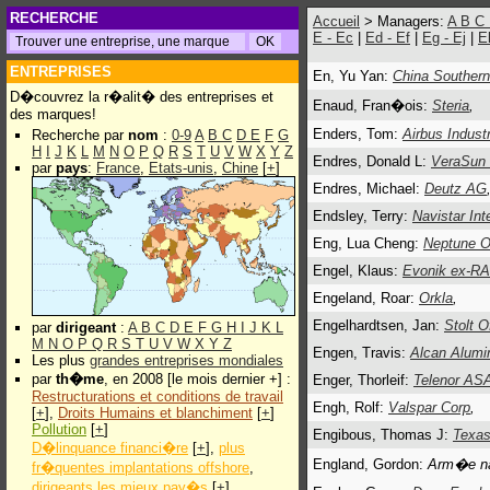
RECHERCHE
Accueil
> Managers:
A
B
C
E - Ec
|
Ed - Ef
|
Eg - Ej
|
E
ENTREPRISES
En, Yu Yan:
China Southern 
D�couvrez la r�alit� des entreprises et
Enaud, Fran�ois:
Steria
,
des marques!
Enders, Tom:
Airbus Indust
Recherche par
nom
:
0-9
A
B
C
D
E
F
G
H
I
J
K
L
M
N
O
P
Q
R
S
T
U
V
W
X
Y
Z
Endres, Donald L:
VeraSun 
par
pays
:
France
,
Etats-unis
,
Chine
[
+
]
Endres, Michael:
Deutz AG
Endsley, Terry:
Navistar Int
Eng, Lua Cheng:
Neptune Or
Engel, Klaus:
Evonik ex-R
Engeland, Roar:
Orkla
,
Engelhardtsen, Jan:
Stolt O
par
dirigeant
:
A
B
C
D
E
F
G
H
I
J
K
L
M
N
O
P
Q
R
S
T
U
V
W
X
Y
Z
Engen, Travis:
Alcan Alumi
Les plus
grandes entreprises mondiales
par
th�me
, en 2008 [le mois dernier +] :
Enger, Thorleif:
Telenor AS
Restructurations et conditions de travail
Engh, Rolf:
Valspar Corp
,
[
+
],
Droits Humains et blanchiment
[
+
]
Pollution
[
+
]
Engibous, Thomas J:
Texas
D�linquance financi�re
[
+
],
plus
England, Gordon:
Arm�e na
fr�quentes implantations offshore
,
dirigeants les mieux pay�s
[
+
]