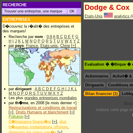
RECHERCHE
Dodge & Cox
Etats-Unis
analytics
ENTREPRISES
D�couvrez la r�alit� des entreprises et
des marques!
Recherche par
nom
:
0-9
A
B
C
D
E
F
G
H
I
J
K
L
M
N
O
P
Q
R
S
T
U
V
W
X
Y
Z
par
pays
:
France
,
Etats-unis
,
Chine
[
+
]
Evaluation � �thique � 
Actionnaires
Activit� 
Dirigeants
Conditions de
par
dirigeant
:
A
B
C
D
E
F
G
H
I
J
K
L
M
N
O
P
Q
R
S
T
U
V
W
X
Y
Z
Bilan financier (1)
Lobby
Les plus
grandes entreprises mondiales
par
th�me
, en 2008 [le mois dernier +] :
Restructurations et conditions de travail
traduire cette page 
[
+
],
Droits Humains et blanchiment
[
+
]
Pollution
[
+
]
D�linquance financi�re
[
+
],
plus
fr�quentes implantations offshore
,
dirigeants les mieux pay�s
[
+
]