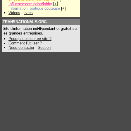
Influence:corruption/lobby
[
+
]
Information: pratique douteuse
[
+
]
Videos
-
livres
TRANSNATIONALE.ORG
Site d'information ind�pendant et gratuit sur
les grandes entreprises.
Pourquoi utiliser ce site ?
Comment l'utiliser ?
Nous contacter
-
Soutien