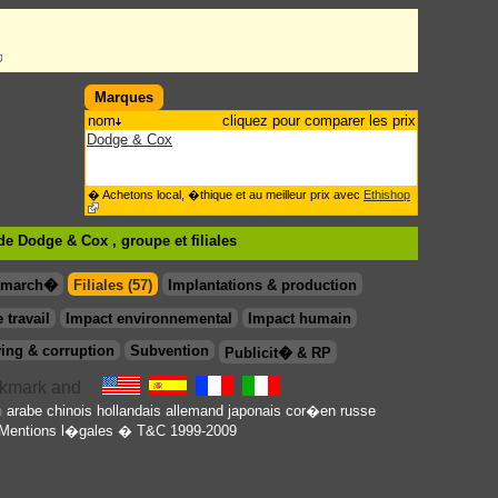
Marques
nom
cliquez pour comparer les prix
Dodge & Cox
� Achetons local, �thique et au meilleur prix avec
Ethishop
de Dodge & Cox , groupe
et filiales
& march�
Filiales (57)
Implantations & production
 travail
Impact environnemental
Impact humain
ing & corruption
Subvention
Publicit� & RP
en
arabe
chinois
hollandais
allemand
japonais
cor�en
russe
Mentions l�gales
� T&C 1999-2009