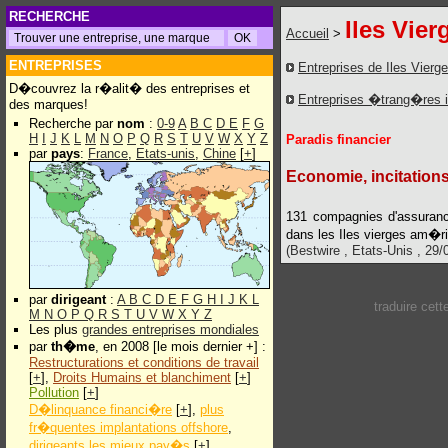
RECHERCHE
Iles Vie
Accueil
>
ENTREPRISES
Entreprises de Iles Vier
D�couvrez la r�alit� des entreprises et
Entreprises �trang�res 
des marques!
Recherche par
nom
:
0-9
A
B
C
D
E
F
G
H
I
J
K
L
M
N
O
P
Q
R
S
T
U
V
W
X
Y
Z
Paradis financier
par
pays
:
France
,
Etats-unis
,
Chine
[
+
]
Economie, incitations
131 compagnies d'assuranc
dans les Iles vierges am�ri
(Bestwire , Etats-Unis , 29/
par
dirigeant
:
A
B
C
D
E
F
G
H
I
J
K
L
traduire cet
M
N
O
P
Q
R
S
T
U
V
W
X
Y
Z
Les plus
grandes entreprises mondiales
par
th�me
, en 2008 [le mois dernier +] :
Restructurations et conditions de travail
[
+
],
Droits Humains et blanchiment
[
+
]
Pollution
[
+
]
D�linquance financi�re
[
+
],
plus
fr�quentes implantations offshore
,
dirigeants les mieux pay�s
[
+
]