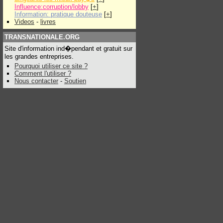
Influence:corruption/lobby
[
+
]
Information: pratique douteuse
[
+
]
Videos
-
livres
TRANSNATIONALE.ORG
Site d'information ind�pendant et gratuit sur
les grandes entreprises.
Pourquoi utiliser ce site ?
Comment l'utiliser ?
Nous contacter
-
Soutien