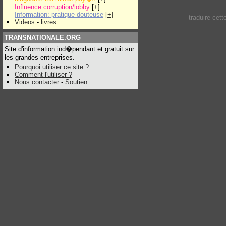
Influence:corruption/lobby
[
+
]
Information: pratique douteuse
[
+
]
traduire cet
Videos
-
livres
TRANSNATIONALE.ORG
Site d'information ind�pendant et gratuit sur
les grandes entreprises.
Pourquoi utiliser ce site ?
Comment l'utiliser ?
Nous contacter
-
Soutien