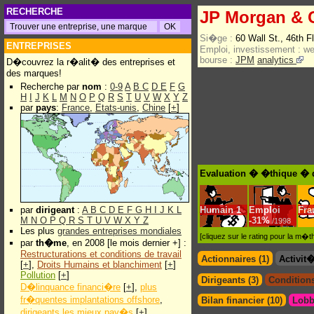
RECHERCHE
JP Morgan & 
Si�ge :
60 Wall St., 46th 
ENTREPRISES
Emploi, investissement :
w
bourse :
JPM
analytics
D�couvrez la r�alit� des entreprises et
des marques!
Recherche par
nom
:
0-9
A
B
C
D
E
F
G
H
I
J
K
L
M
N
O
P
Q
R
S
T
U
V
W
X
Y
Z
par
pays
:
France
,
Etats-unis
,
Chine
[
+
]
Evaluation � �thique � 
par
dirigeant
:
A
B
C
D
E
F
G
H
I
J
K
L
Humain
1
Emploi
Fra
M
N
O
P
Q
R
S
T
U
V
W
X
Y
Z
-
31%
/1998
Les plus
grandes entreprises mondiales
[cliquez sur le rating pour la m
par
th�me
, en 2008 [le mois dernier +] :
Restructurations et conditions de travail
Actionnaires (1)
Activit
[
+
],
Droits Humains et blanchiment
[
+
]
Pollution
[
+
]
Dirigeants (3)
Conditions
D�linquance financi�re
[
+
],
plus
fr�quentes implantations offshore
,
Bilan financier (10)
Lobb
dirigeants les mieux pay�s
[
+
]