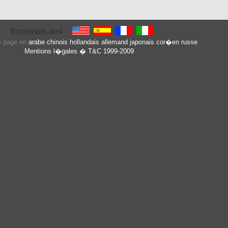
te page en
arabe
chinois
hollandais
allemand
japonais
cor�en
russe
Mentions l�gales
� T&C 1999-2009