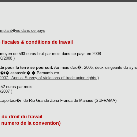
implant�es dans ce pays
 fiscales & conditions de travail
e moyen de 593 euros brut par mois dans ce pays en 2008.
10/2008 )
tte pour la terre se poursuit.
Au mois d'ao�t 2006, deux dirigeants du synd
nt �t� assassin� � Pernambuco.
007 , Annual Survey of violations of trade union rights )
152 euros par mois.
/2007 )
 Exportaci�n de Rio Grande Zona Franca de Manaus (SUFRAMA)
 du droit du travail
t numero de la convention)