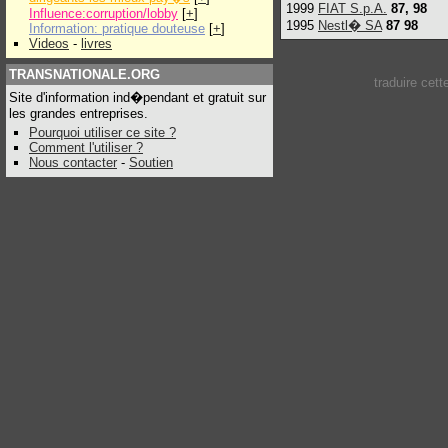
1999
FIAT S.p.A.
87, 98
Influence:corruption/lobby
[
+
]
1995
Nestl� SA
87 98
Information: pratique douteuse
[
+
]
Videos
-
livres
TRANSNATIONALE.ORG
traduire cet
Site d'information ind�pendant et gratuit sur
les grandes entreprises.
Pourquoi utiliser ce site ?
Comment l'utiliser ?
Nous contacter
-
Soutien