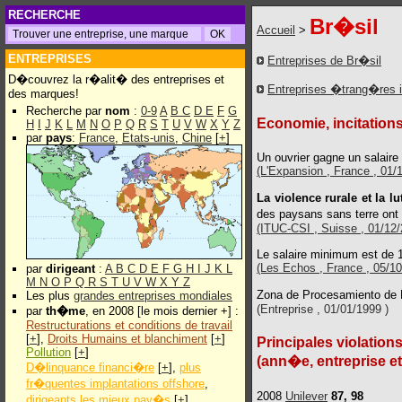
RECHERCHE
Br�sil
Accueil
>
ENTREPRISES
Entreprises de Br�sil
D�couvrez la r�alit� des entreprises et
Entreprises �trang�res 
des marques!
Recherche par
nom
:
0-9
A
B
C
D
E
F
G
Economie, incitations
H
I
J
K
L
M
N
O
P
Q
R
S
T
U
V
W
X
Y
Z
par
pays
:
France
,
Etats-unis
,
Chine
[
+
]
Un ouvrier gagne un salair
(L'Expansion , France , 01/
La violence rurale et la lu
des paysans sans terre o
(ITUC-CSI , Suisse , 01/12/2
Le salaire minimum est de 
(Les Echos , France , 05/10
par
dirigeant
:
A
B
C
D
E
F
G
H
I
J
K
L
M
N
O
P
Q
R
S
T
U
V
W
X
Y
Z
Zona de Procesamiento de
Les plus
grandes entreprises mondiales
(Entreprise , 01/01/1999 )
par
th�me
, en 2008 [le mois dernier +] :
Restructurations et conditions de travail
[
+
],
Droits Humains et blanchiment
[
+
]
Principales violations
Pollution
[
+
]
(ann�e, entreprise e
D�linquance financi�re
[
+
],
plus
fr�quentes implantations offshore
,
2008
Unilever
87, 98
dirigeants les mieux pay�s
[
+
]