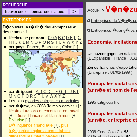
RECHERCHE
V�n�zu
Accueil
>
ENTREPRISES
Entreprises de V�n�zue
D�couvrez la r�alit� des entreprises et
Entreprises �trang�res 
des marques!
Recherche par
nom
:
0-9
A
B
C
D
E
F
G
Economie, incitations
H
I
J
K
L
M
N
O
P
Q
R
S
T
U
V
W
X
Y
Z
par
pays
:
France
,
Etats-unis
,
Chine
[
+
]
Un ouvrier gagne un salair
(L'Expansion , France , 01/
Zones franches d'exportati
(Entreprise , 01/01/1999 )
Principales violation
(ann�e et nom de l'e
par
dirigeant
:
A
B
C
D
E
F
G
H
I
J
K
L
M
N
O
P
Q
R
S
T
U
V
W
X
Y
Z
Les plus
grandes entreprises mondiales
1996
Citigroup Inc.
par
th�me
, en 2008 [le mois dernier +] :
Restructurations et conditions de travail
Principales violations
[
+
],
Droits Humains et blanchiment
[
+
]
(ann�e, entreprise e
Pollution
[
+
]
D�linquance financi�re
[
+
],
plus
fr�quentes implantations offshore
,
2006
Coca Cola Co.
98
dirigeants les mieux pay�s
[
+
]
2006
Shandong Gold
87