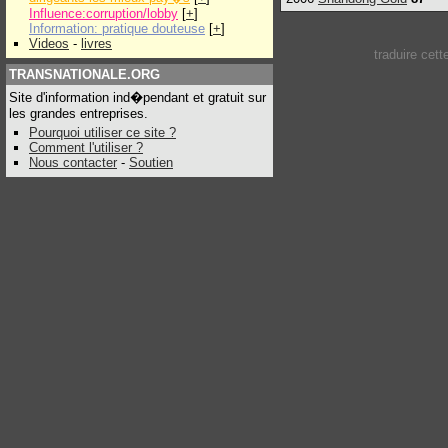
Influence:corruption/lobby
[
+
]
Information: pratique douteuse
[
+
]
Videos
-
livres
traduire cet
TRANSNATIONALE.ORG
Site d'information ind�pendant et gratuit sur
les grandes entreprises.
Pourquoi utiliser ce site ?
Comment l'utiliser ?
Nous contacter
-
Soutien