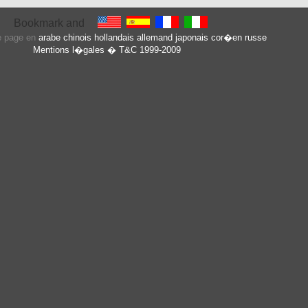
te page en
arabe
chinois
hollandais
allemand
japonais
cor�en
russe
Mentions l�gales
� T&C 1999-2009