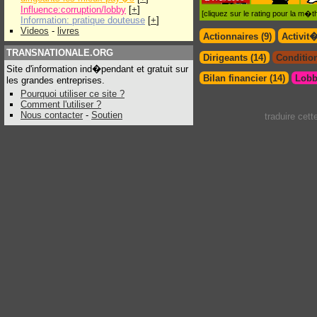
Influence:corruption/lobby
[
+
]
[cliquez sur le rating pour la m
Information: pratique douteuse
[
+
]
Videos
-
livres
Actionnaires (9)
Activit
TRANSNATIONALE.ORG
Dirigeants (14)
Condition
Site d'information ind�pendant et gratuit sur
Bilan financier (14)
Lobb
les grandes entreprises.
Pourquoi utiliser ce site ?
Comment l'utiliser ?
Nous contacter
-
Soutien
traduire cet