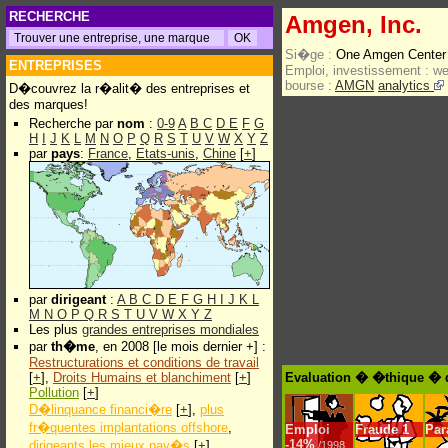
RECHERCHE
Amgen, Inc.
Si�ge :
One Amgen Center
ENTREPRISES
Emploi, investissement :
w
bourse :
AMGN
analytics
D�couvrez la r�alit� des entreprises et
des marques!
Recherche par
nom
:
0-9
A
B
C
D
E
F
G
H
I
J
K
L
M
N
O
P
Q
R
S
T
U
V
W
X
Y
Z
par
pays
:
France
,
Etats-unis
,
Chine
[
+
]
par
dirigeant
:
A
B
C
D
E
F
G
H
I
J
K
L
M
N
O
P
Q
R
S
T
U
V
W
X
Y
Z
Les plus
grandes entreprises mondiales
par
th�me
, en 2008 [le mois dernier +] :
Restructurations et conditions de travail
[
+
],
Droits Humains et blanchiment
[
+
]
Evaluation � �thique � 
Pollution
[
+
]
D�linquance financi�re
[
+
],
plus
fr�quentes implantations offshore
,
Emploi
Fraude
1
Par
-
14%
dirigeants les mieux pay�s
[
+
]
/1998