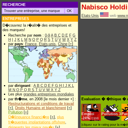
RECHERCHE
Nabisco Holdi
Etats-Unis
web
www.n
ENTREPRISES
D�couvrez la r�alit� des entreprises et
des marques!
Recherche par
nom
:
0-9
A
B
C
D
E
F
G
H
I
J
K
L
M
N
O
P
Q
R
S
T
U
V
W
X
Y
Z
par
pays
:
France
,
Etats-unis
,
Chine
[
+
]
par
dirigeant
:
A
B
C
D
E
F
G
H
I
J
K
L
M
N
O
P
Q
R
S
T
U
V
W
X
Y
Z
Les plus
grandes entreprises mondiales
par
th�me
, en 2008 [le mois dernier +] :
Evaluation � �thique � d
Restructurations et conditions de travail
[
+
],
Droits Humains et blanchiment
[
+
]
Pollution
[
+
]
Emploi
Pollution
3
Par
D�linquance financi�re
[
+
],
plus
-
24%
/1998
fr�quentes implantations offshore
,
[cliquez sur le rating pour la m
dirigeants les mieux pay�s
[
+
]