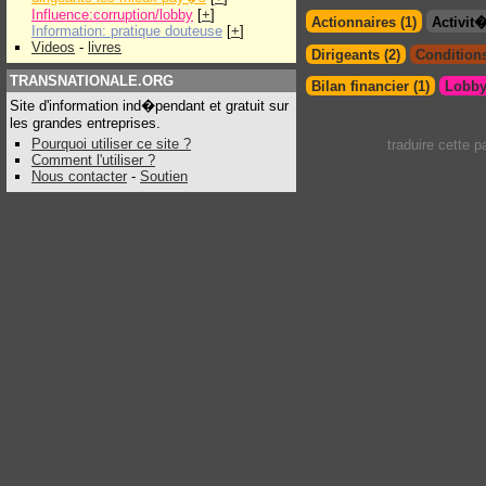
Influence:corruption/lobby
[
+
]
Actionnaires (1)
Activit
Information: pratique douteuse
[
+
]
Videos
-
livres
Dirigeants (2)
Conditions
TRANSNATIONALE.ORG
Bilan financier (1)
Lobby
Site d'information ind�pendant et gratuit sur
les grandes entreprises.
Pourquoi utiliser ce site ?
traduire cette 
Comment l'utiliser ?
Nous contacter
-
Soutien